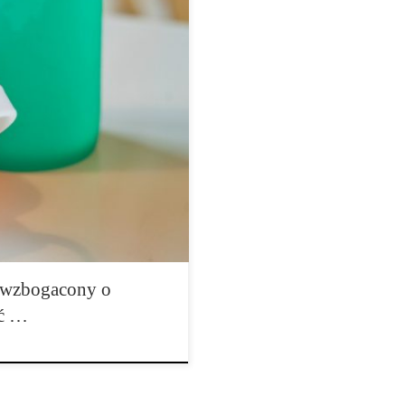
 stosowanie oleju kokosowego w
leju. Mówi, że nie jest tak
z nim lepiej. Kiedy
działem do niej: „wiesz, olej
tną rzeczą w domu.”
j wzbogacony o
ać …