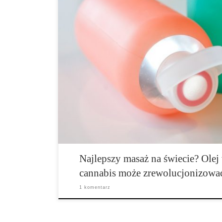
Nasza lokalna masażystka niedawno przestawiła się na
swoich masażach zamiast używania regularnie tłustego o
niechlujny, wystarcza na dłużej i po prostu pracuje się 
rozmawialiśmy o korzyściach płynących z kokosa powie
kokosowy z dodatkiem cannabis jest niezwykle przyda
Przygotowujemy naleśniki z […]
Najlepszy masaż na świecie? Ole
cannabis może zrewolucjonizow
1 komentarz