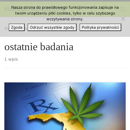
Nasza strona do prawidłowego funkcjonowania zapisuje na
HolenderskiSkun.com
Przejdź do treści
twoim urządzeniu pliki cookies, tylko w celu szybszego
Me
wczytywania strony.
Zgoda
Odrzuć wszystkie zgody
Polityka prywatności
Strona główna
»
ostatnie badania
ostatnie badania
1 wpis
Wyborcy na Florydzie głośno i wyraźnie wygłaszali swoje zdanie
dotyczące medycznej marihuany, co zaowocowało zatwierdzeniem
jej przez 71% wyborców. Zatwierdzono Amendment 2, co
oznacza, że medyczna marihuana jest od teraz legalna na
Florydzie. Florida Sheriff’s Association, grupa, która nie do końca