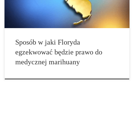
popiera legalizację marihuany, mówi, że wciąż ma obawy i żyje
nadzieją, że ustawodawca ich wysłucha. „Nie sądziliśmy, że to […]
Sposób w jaki Floryda
egzekwować będzie prawo do
medycznej marihuany