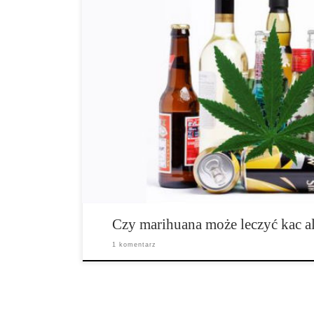
Czy po długiej nocy picia alkoholu, marihuana może 
Prawdopodobnie każdy był w takim momencie swojego
całego, a rano ogromny kac… Biorąc pod uwagę ilość 
Polsce, możemy sobie wyobrazić, że istnieje więcej niż
doświadczały tego stanu. Będąc na kacu prawdopodobn
Czy marihuana może leczyć kac 
1 komentarz