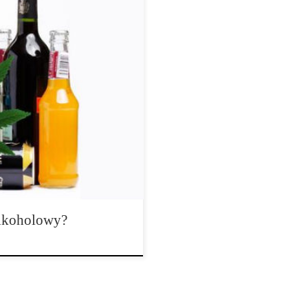
pomóc pozbyć się kaca?
 życia – w nocy impreza na
imprez sylwestrowych w całej
 kilka osób, które kolejnego dnia
ie jesteś zdesperowany […]
alkoholowy?