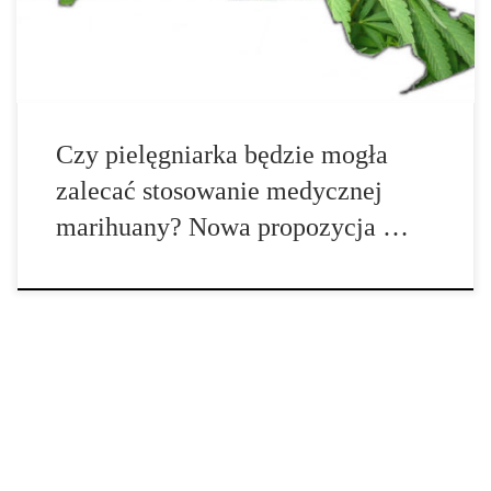
Zgodnie z proponowanymi przepisami, pielęgniarki będą mogły
zalecać medyczną marihuanę dorosłym pacjentom, tak […]
Czy pielęgniarka będzie mogła
zalecać stosowanie medycznej
marihuany? Nowa propozycja …