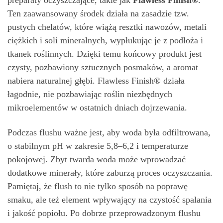
preparaty oczyszczające, takie jak
Flawless Finish®
.
Ten zaawansowany środek działa na zasadzie tzw.
pustych chelatów, które wiążą resztki nawozów, metali
ciężkich i soli mineralnych, wypłukując je z podłoża i
tkanek roślinnych. Dzięki temu końcowy produkt jest
czysty, pozbawiony sztucznych posmaków, a aromat
nabiera naturalnej głębi. Flawless Finish® działa
łagodnie, nie pozbawiając roślin niezbędnych
mikroelementów w ostatnich dniach dojrzewania.
Podczas flushu ważne jest, aby woda była odfiltrowana,
o stabilnym pH w zakresie 5,8–6,2 i temperaturze
pokojowej. Zbyt twarda woda może wprowadzać
dodatkowe minerały, które zaburzą proces oczyszczania.
Pamiętaj, że flush to nie tylko sposób na poprawę
smaku, ale też element wpływający na czystość spalania
i jakość popiołu. Po dobrze przeprowadzonym flushu