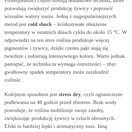
Profesjonaliści często stosują dodatkowe techniki, które
pozwalają zwiększyć produkcję żywicy i poprawić
wizualne walory suszu. Jedną z najpopularniejszych
metod jest
cold shock
– krótkotrwałe obniżenie
temperatury w ostatnich dniach cyklu do około 15 °C. W
odpowiedzi na ten stres roślina produkuje więcej
pigmentów i żywicy, dzięki czemu pąki stają się
twardsze i nabierają intensywnego koloru. Warto jednak
pamiętać, że technika ta wymaga ostrożności – zbyt
gwałtowny spadek temperatury może zaszkodzić
roślinie.
Kolejnym sposobem jest
stress dry
, czyli ograniczenie
podlewania na 48 godzin przed zbiorem. Brak wody
powoduje, że roślina mobilizuje swoje zasoby,
zwiększając produkcję żywicy w celach obronnych.
Efekt to bardziej lepki i aromatyczny susz. Inną