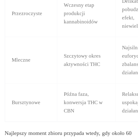
Delikat
Wczesny etap
pobudz
Przezroczyste
produkcji
efekt,
kannabinoidów
niewie
Najsiln
Szczytowy okres
eufory
Mleczne
aktywności THC
zbalan
działan
Późna faza,
Relaks
Bursztynowe
konwersja THC w
uspoka
CBN
działan
Najlepszy moment zbioru przypada wtedy, gdy około 60