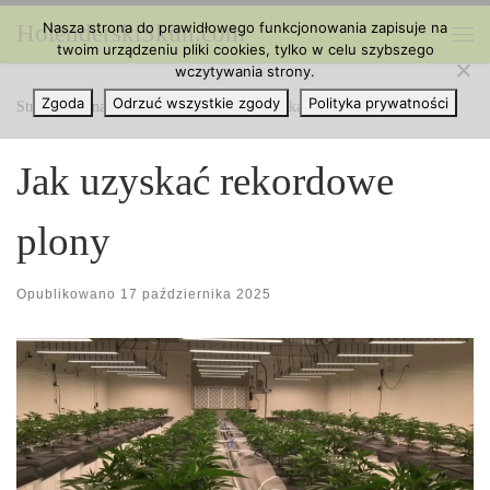
Nasza strona do prawidłowego funkcjonowania zapisuje na
HolenderskiSkun.com
Przejdź do treści
twoim urządzeniu pliki cookies, tylko w celu szybszego
Me
wczytywania strony.
Zgoda
Odrzuć wszystkie zgody
Polityka prywatności
Strona główna
»
Uprawa Konopi
»
Jak uzyskać rekordowe plony
Jak uzyskać rekordowe
plony
Opublikowano
17 października 2025