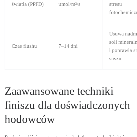
światła (PPFD)
µmol/m²/s
stresu
fotochemicz
Usuwa nadm
soli mineral
Czas flushu
7–14 dni
i poprawia 
suszu
Zaawansowane techniki
finiszu dla doświadczonych
hodowców