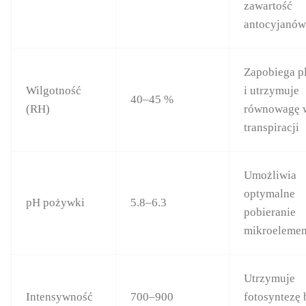
zawartość
antocyjanó
Zapobiega p
Wilgotność
i utrzymuje
40–45 %
(RH)
równowagę 
transpiracji
Umożliwia
optymalne
pH pożywki
5.8–6.3
pobieranie
mikroeleme
Utrzymuje
Intensywność
700–900
fotosyntezę 