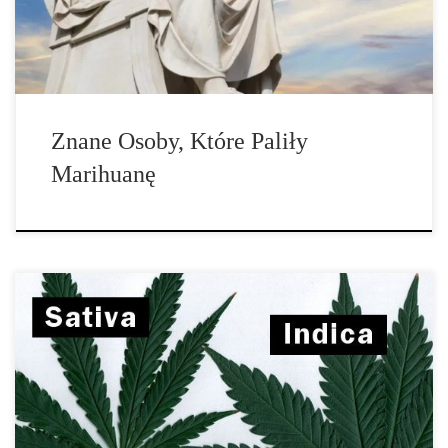
Niektóre z największych umysłów na świecie używały marihuany,
a poniżej znajdziesz sześciu słynnych palaczy, którzy obalają […]
Znane Osoby, Które Paliły
Marihuanę
Niektóre z najwcześniejszych dowodów uprawy konopi pochodzą z
odcisków linowych na uszkodzonej chińskiej ceramiki, około
10.000 p.n.e., jak mówi Psychology Today. Chińczycy używali
konopi do odzieży, cięciwy, papieru. Przez setki lat w tajemnicy
trzymali sztukę wytwarzania papieru, ale w końcu Japończycy
nauczyli się tego w piątym wieku naszej ery, a Arabowie dostali