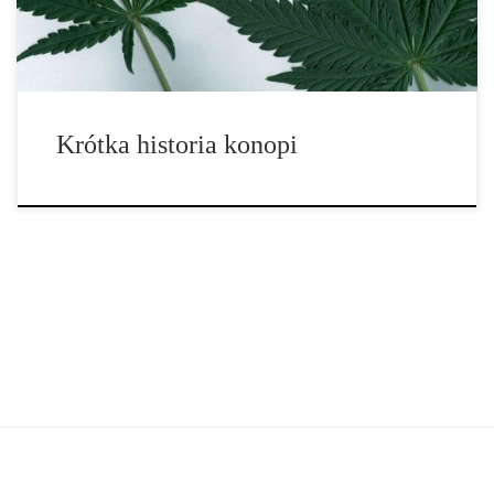
sekret dzięki chińskim więźniom w dziewiątym wieku. W […]
Krótka historia konopi