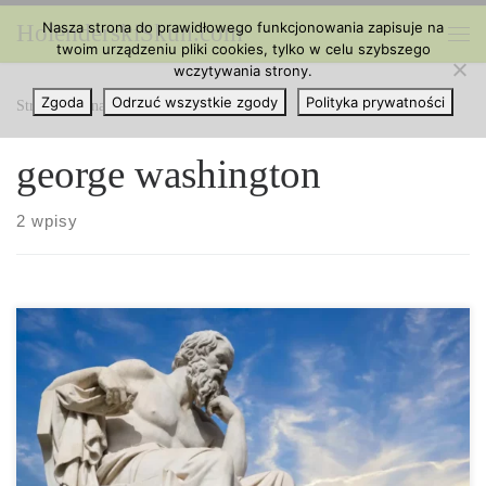
Nasza strona do prawidłowego funkcjonowania zapisuje na
HolenderskiSkun.com
Przejdź do treści
twoim urządzeniu pliki cookies, tylko w celu szybszego
Me
wczytywania strony.
Zgoda
Odrzuć wszystkie zgody
Polityka prywatności
Strona główna
»
george washington
george washington
2 wpisy
6 znanych osób, które paliły marihuanę. Palenie marihuany
otwiera cię na stereotypy. Wiele osób uważa, że ​osoby palące
marihuanę są leniwe, głupie i pozbawione motywacji. Niemniej
jednak są sławni ludzie, którzy są utalentowani i inteligentni,
mimo że w przeszłości regularnie palili lub palą marihuanę.