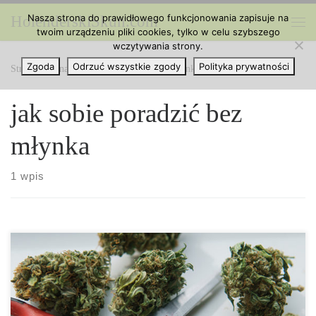
Nasza strona do prawidłowego funkcjonowania zapisuje na
HolenderskiSkun.com
Przejdź do treści
twoim urządzeniu pliki cookies, tylko w celu szybszego
Me
wczytywania strony.
Zgoda
Odrzuć wszystkie zgody
Polityka prywatności
Strona główna
»
jak sobie poradzić bez młynka
jak sobie poradzić bez
młynka
1 wpis
Młynki cannabis doskonale sprawdzają się w mieleniu marihuany,
ale ten sam rezultat można osiągnąć bez nich. Od nożyczek po
noże, zawsze znajdzie się odpowiedni sposób. Młynki są