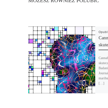
MOŻESZ RÓWNIEŻ POLUBIĆ
Opub
Cann
skut
Cannab
skutec
Badani
Journa
marihu
[…]