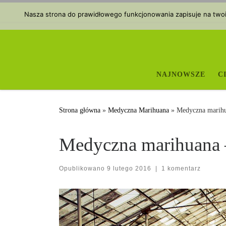
Przejdź do treści
Nasza strona do prawidłowego funkcjonowania zapisuje na twoim
NAJNOWSZE
C
Strona główna
»
Medyczna Marihuana
»
Medyczna marihua
Medyczna marihuana –
Opublikowano
9 lutego 2016
|
1 komentarz