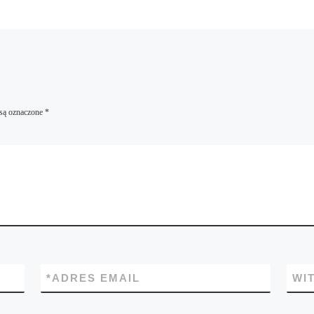
są oznaczone
*
*
ADRES EMAIL
WI