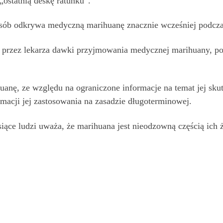
„ostatnią deskę ratunku”.
 osób odkrywa medyczną marihuanę znacznie wcześniej podcza
e przez lekarza dawki przyjmowania medycznej marihuany, po
huanę, ze względu na ograniczone informacje na temat jej s
rmacji jej zastosowania na zasadzie długoterminowej.
siące ludzi uważa, że marihuana jest nieodzowną częścią ich ż