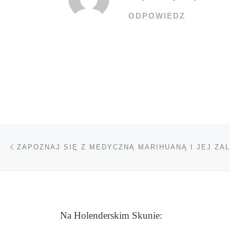
ODPOWIEDZ
Nawigacja wpisu
Poprzedni wpis
ZAPOZNAJ SIĘ Z MEDYCZNĄ MARIHUANĄ I JEJ ZAL
Na Holenderskim Skunie: