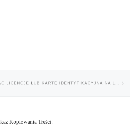
Na
TÓW
JAK UZYSKAĆ LICENCJĘ LUB KARTĘ IDENTYFIKACYJNĄ NA LEGALNE UŻYTKOWANIE MEDYCZNEJ MARIHUANY?
kaz Kopiowania Treści!