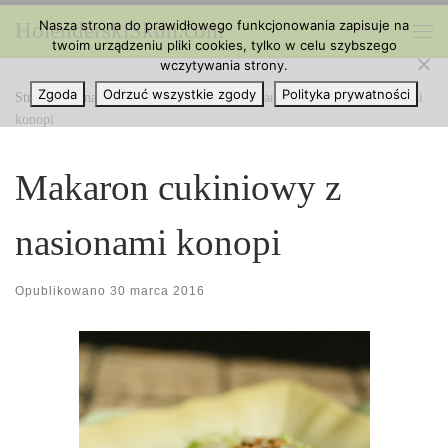
Nasza strona do prawidłowego funkcjonowania zapisuje na
HolenderskiSkun.com
Przejdź do treści
twoim urządzeniu pliki cookies, tylko w celu szybszego
Me
wczytywania strony.
Zgoda
Odrzuć wszystkie zgody
Polityka prywatności
Strona główna
»
Kuchnia z Cannabis
»
Makaron cukiniowy z nasionami
konopi
Makaron cukiniowy z
nasionami konopi
Opublikowano
30 marca 2016