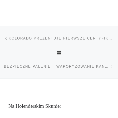
Nawigacja wpisu
Poprzedni wpis
KOLORADO PREZENTUJE PIERWSZE CERTYFIKOWANE ETYKIETY W USA
POWRÓT DO LISTY POS
Na
BEZPIECZNE PALENIE – WAPORYZOWANIE KANNABINOIDÓW
Na Holenderskim Skunie: