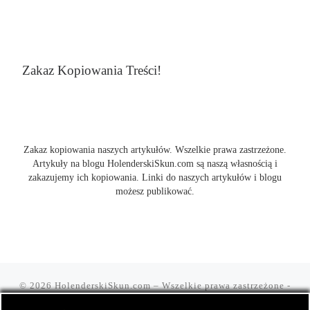
Zakaz Kopiowania Treści!
Zakaz kopiowania naszych artykułów. Wszelkie prawa zastrzeżone.
Artykuły na blogu HolenderskiSkun.com są naszą własnością i
zakazujemy ich kopiowania. Linki do naszych artykułów i blogu
możesz publikować.
© 2026
HolenderskiSkun.com
– Wszelkie prawa zastrzeżone
-
Czyli uliczny slang "mam holenderskiego skuna, najlepszego".