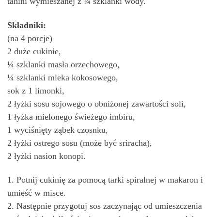
tahini wymieszanej z ¼ szklanki wody.
Składniki:
(na 4 porcje)
2 duże cukinie,
¼ szklanki masła orzechowego,
¼ szklanki mleka kokosowego,
sok z 1 limonki,
2 łyżki sosu sojowego o obniżonej zawartości soli,
1 łyżka mielonego świeżego imbiru,
1 wyciśnięty ząbek czosnku,
2 łyżki ostrego sosu (może być sriracha),
2 łyżki nasion konopi.
1. Potnij cukinię za pomocą tarki spiralnej w makaron i
umieść w misce.
2. Następnie przygotuj sos zaczynając od umieszczenia