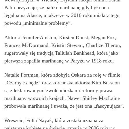
Palin przyznaje, że paliła marihuanę gdy była ona
legalna na Alasce, a także że w 2010 roku miała z tego
powodu „minimalne problemy”.
Aktorki Jennifer Aniston, Kirsten Dunst, Megan Fox,
Frances McDormand, Kristin Stewart, Charlize Theron,
sugerowały się tradycją Tallulah Bankhead, która jako
pierwsza zapaliła marihuanę w Paryżu w 1918 roku.
Natalie Portman, która zdobyła Oskara za rolę w filmie
„Czarny Łabędź” oraz koreańska aktorka Kim Bu-seon
są zdeklarowanymi zwolenniczkami reformy prawa
marihuany w swoich krajach. Nawet Shirley MacLaine
próbowała marihuanę i uważa, że jest ona „fascynująca”.
Wreszcie, Fulla Nayak, która została uznana za
najstarszą kobietę na świecie, zmarła w 2006 roku w