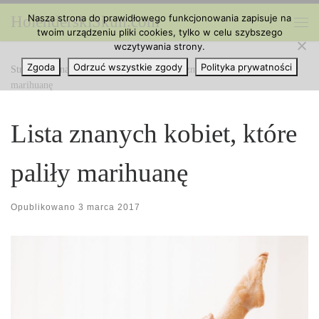
Nasza strona do prawidłowego funkcjonowania zapisuje na
HolenderskiSkun.com
Przejdź do treści
twoim urządzeniu pliki cookies, tylko w celu szybszego
Me
wczytywania strony.
Zgoda
Odrzuć wszystkie zgody
Polityka prywatności
Strona główna
»
Ciekawe Artykuły
»
Lista znanych kobiet, które paliły
marihuanę
Lista znanych kobiet, które
paliły marihuanę
Opublikowano
3 marca 2017