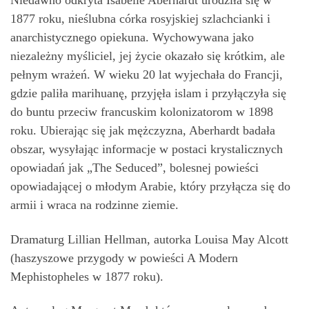
Niedawno odkryta Isabelle Aberhardt urodziła się w
1877 roku, nieślubna córka rosyjskiej szlachcianki i
anarchistycznego opiekuna. Wychowywana jako
niezależny myśliciel, jej życie okazało się krótkim, ale
pełnym wrażeń. W wieku 20 lat wyjechała do Francji,
gdzie paliła marihuanę, przyjęła islam i przyłączyła się
do buntu przeciw francuskim kolonizatorom w 1898
roku. Ubierając się jak mężczyzna, Aberhardt badała
obszar, wysyłając informacje w postaci krystalicznych
opowiadań jak „The Seduced”, bolesnej powieści
opowiadającej o młodym Arabie, który przyłącza się do
armii i wraca na rodzinne ziemie.
Dramaturg Lillian Hellman, autorka Louisa May Alcott
(haszyszowe przygody w powieści A Modern
Mephistopheles w 1877 roku).