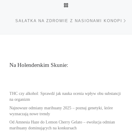
POWRÓT DO LISTY POS
Na
SAŁATKA NA ZDROWIE Z NASIONAMI KONOPI
Na Holenderskim Skunie:
THC czy alkohol: Sprawdź jak nauka ocenia wpływ obu substancji
na organizm
Najnowsze odmiany marihuany 2025 – poznaj genetyki, które
wyznaczają nowe trendy
Od Amnesia Haze do Lemon Cherry Gelato – ewolucja odmian
marihuany dominujących na konkursach