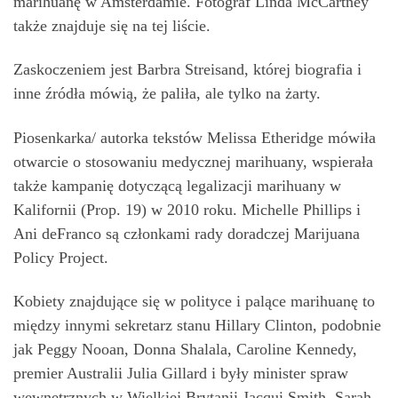
marihuanę w Amsterdamie. Fotograf Linda McCartney
także znajduje się na tej liście.
Zaskoczeniem jest Barbra Streisand, której biografia i
inne źródła mówią, że paliła, ale tylko na żarty.
Piosenkarka/ autorka tekstów Melissa Etheridge mówiła
otwarcie o stosowaniu medycznej marihuany, wspierała
także kampanię dotyczącą legalizacji marihuany w
Kalifornii (Prop. 19) w 2010 roku. Michelle Phillips i
Ani deFranco są członkami rady doradczej Marijuana
Policy Project.
Kobiety znajdujące się w polityce i palące marihuanę to
między innymi sekretarz stanu Hillary Clinton, podobnie
jak Peggy Nooan, Donna Shalala, Caroline Kennedy,
premier Australii Julia Gillard i były minister spraw
wewnętrznych w Wielkiej Brytanii Jacqui Smith. Sarah