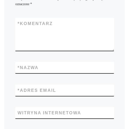
oznaczone
*
*
KOMENTARZ
*
NAZWA
*
ADRES EMAIL
WITRYNA INTERNETOWA