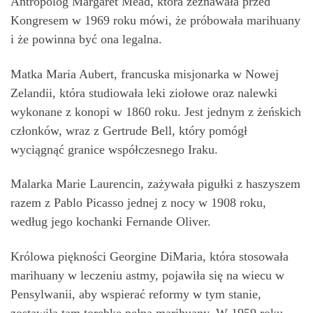
Antropolog Margaret Mead, która zeznawała przed
Kongresem w 1969 roku mówi, że próbowała marihuany
i że powinna być ona legalna.
Matka Maria Aubert, francuska misjonarka w Nowej
Zelandii, która studiowała leki ziołowe oraz nalewki
wykonane z konopi w 1860 roku. Jest jednym z żeńskich
członków, wraz z Gertrude Bell, który pomógł
wyciągnąć granice współczesnego Iraku.
Malarka Marie Laurencin, zażywała pigułki z haszyszem
razem z Pablo Picasso jednej z nocy w 1908 roku,
według jego kochanki Fernande Oliver.
Królowa piękności Georgine DiMaria, która stosowała
marihuany w leczeniu astmy, pojawiła się na wiecu w
Pensylwanii, aby wspierać reformy w tym stanie,
zostawiła tam torebkę pełną marihuany. W 1959 roku,