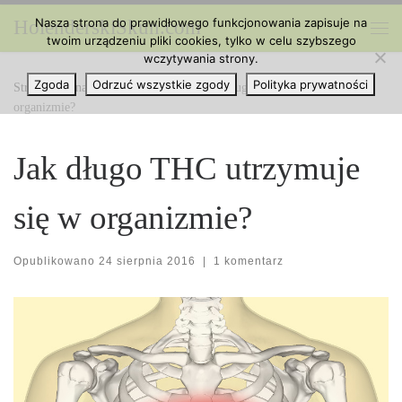
Nasza strona do prawidłowego funkcjonowania zapisuje na
HolenderskiSkun.com
Przejdź do treści
twoim urządzeniu pliki cookies, tylko w celu szybszego
Me
wczytywania strony.
Zgoda
Odrzuć wszystkie zgody
Polityka prywatności
Strona główna
»
Ciekawe Artykuły
»
Jak długo THC utrzymuje się w
organizmie?
Jak długo THC utrzymuje
się w organizmie?
Opublikowano
24 sierpnia 2016
|
1 komentarz