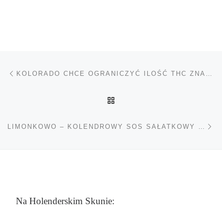
Nawigacja wpisu
Poprzedni wpis
KOLORADO CHCE OGRANICZYĆ ILOŚĆ THC ZNAJDUJĄCĄ SIĘ W PRODUKTACH SPOŻYWCZYCH
POWRÓT DO LISTY POS
Na
LIMONKOWO – KOLENDROWY SOS SAŁATKOWY Z NASIONAMI KONOPI
Na Holenderskim Skunie: