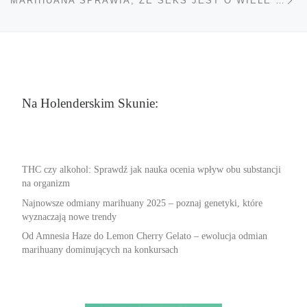
MARIHUANA SPRAWIA, ŻE SEKS JEST O WIELE BARDZIEJ PRZYJEMNY
Na Holenderskim Skunie:
THC czy alkohol: Sprawdź jak nauka ocenia wpływ obu substancji
na organizm
Najnowsze odmiany marihuany 2025 – poznaj genetyki, które
wyznaczają nowe trendy
Od Amnesia Haze do Lemon Cherry Gelato – ewolucja odmian
marihuany dominujących na konkursach