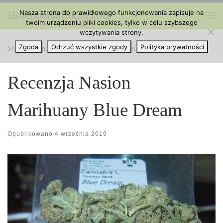
Nasza strona do prawidłowego funkcjonowania zapisuje na
HolenderskiSkun.com
Przejdź do treści
twoim urządzeniu pliki cookies, tylko w celu szybszego
Me
wczytywania strony.
Zgoda
Odrzuć wszystkie zgody
Polityka prywatności
Strona główna
»
Odmiany
»
Recenzja Nasion Marihuany Blue Dream
Recenzja Nasion
Marihuany Blue Dream
Opublikowano
4 września 2019