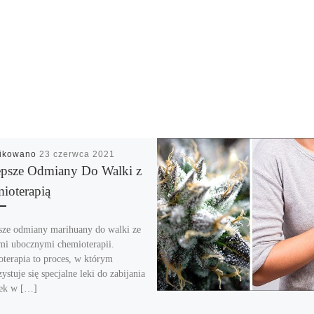
likowano
23 czerwca 2021
epsze Odmiany Do Walki z
ioterapią
sze odmiany marihuany do walki ze
mi ubocznymi chemioterapii.
terapia to proces, w którym
stuje się specjalne leki do zabijania
ek w […]