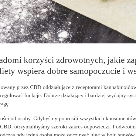
iadomi korzyści zdrowotnych, jakie z
iety wspiera dobre samopoczucie i w
lowany przez CBD oddziałujące z receptorami kannabinoid
 regulować funkcje. Dobrze działający i bardziej wydajny s
wagę.
żności od osoby. Gdybyśmy poprosili wszystkich konsumentó
 CBD, otrzymalibyśmy szeroki zakres odpowiedzi. I odwrotni
 podczas gdy jedna osoba może odczuwać ulgę w bólu stawów