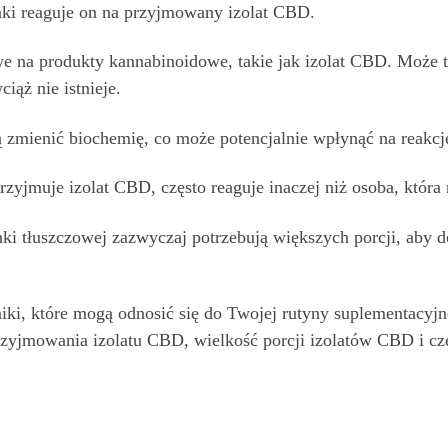
aki reaguje on na przyjmowany izolat CBD.
liwe na produkty kannabinoidowe, takie jak izolat CBD. Moż
iąż nie istnieje.
zmienić biochemię, co może potencjalnie wpłynąć na reakc
przyjmuje izolat CBD, często reaguje inaczej niż osoba, która
nki tłuszczowej zazwyczaj potrzebują większych porcji, aby
nniki, które mogą odnosić się do Twojej rutyny suplementacyj
yjmowania izolatu CBD, wielkość porcji izolatów CBD i cz