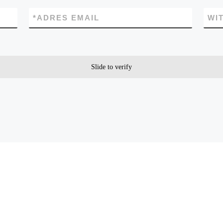
*
ADRES EMAIL
WI
Slide to verify