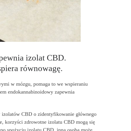
apewnia izolat CBD.
spiera równowagę.
owymi w mózgu, pomaga to we wspieraniu
ystem endokannabinoidowy zapewnia
w izolatów CBD o zidentyfikowanie głównego
e, korzyści zdrowotne izolatu CBD mogą się
 po spożyciu izolatu CBD, inna osoba może