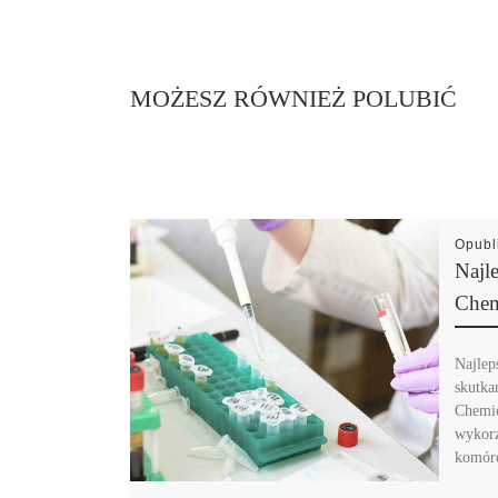
MOŻESZ RÓWNIEŻ POLUBIĆ
Opub
Najl
Chem
Najlep
skutka
Chemio
wykorzy
komór