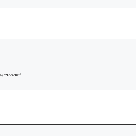
są oznaczone
*