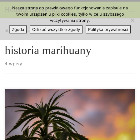
Nasza strona do prawidłowego funkcjonowania zapisuje na
HolenderskiSkun.com
Przejdź do treści
twoim urządzeniu pliki cookies, tylko w celu szybszego
Me
wczytywania strony.
Zgoda
Odrzuć wszystkie zgody
Polityka prywatności
Strona główna
»
historia marihuany
historia marihuany
4 wpisy
Wiemy, że jeden z najwcześniejszych dowodów na palenie
marihuany odkryty w starożytnych grobowcach został
zidentyfikowany w Chinach. W 2019 r. międzynarodowy zespół
badaczy znalazł paleniska ze śladami marihuany na 2500-letnim
cmentarzu w Azji Środkowej. Niewiele było jednak wiadomo na
temat tego, kiedy ludzie zaczęli udomawiać konopie indyjskie.