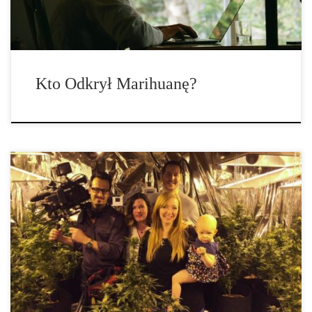
tekstów sprzed tysięcy lat. Możemy zgadywać, ale w […]
Kto Odkrył Marihuanę?
Jak to możliwe, że roślina, która jest tak łatwa w uprawie i ma tak
wiele zastosowań odkąd pierwszy raz była uprawiana w Chinach
około 6000 roku p.n.e. stała się nielegalna? Nawet oryginał
Deklaracji Niepodległości został napisany na papierze z konopi.
Włókno konopne używane było do produkowania żagli i lin w
statkach morskich w XVII i XVIII wieku. Aż do początku […]