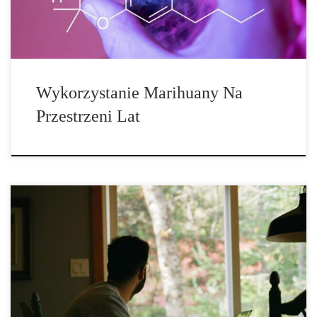
zbieraną na żywność […]
Wykorzystanie Marihuany Na
Przestrzeni Lat
Kto odkrył marihuanę? Starożytne początki cannabis. Ludzkość
używa konopi znacznie dłużej, niż większość ludzi zdaje sobie
sprawę. Próba opowiedzenia historii starożytnej marihuany jest jak
próba odgadnięcia obrazka na układance, w której brakuje
większości elementów. Większość tego, co wiemy o historycznych
zastosowaniach konopi indyjskich, pochodzi z nielicznych
dowodów archeologicznych i często niepewnych tłumaczeń