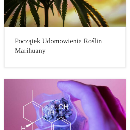
Jednak nowy artykuł badawczy opublikowany w Science Advances
wykazał, że konopie indyjskie zostały […]
Początek Udomowienia Roślin
Marihuany
Jak używanie marihuany zmieniało się w czasie? Najstarsze
dowody na istnienie rośliny cannabis sativa pochodzą sprzed około
19 milionów lat, więc nie powinno dziwić, że zarówno konopie o
wysokiej zawartości THC, jak i jej siostrzane konopie o wysokiej
zawartości CBD i niskiej zawartości THC były używane od tysięcy
lat. W starożytnym świecie konopie były pospolitą uprawą rolniczą