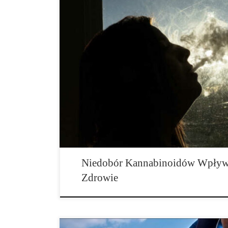
Konopie indyjskie mogą być stosowane w leczeniu wiel
bezdechu sennego i depresji, żeby wymienić tylko kilka
że konopie mogą być stosowane w profilaktyce poprzez
endokannabinoidów w organizmie. Nawet choroby tak
korzyści z suplementacji kannabinoidami poprzez prom
zastępowanie endokannabinoidów, które zostały utrac
Niedobór Kannabinoidów Wpływ
Zdrowie