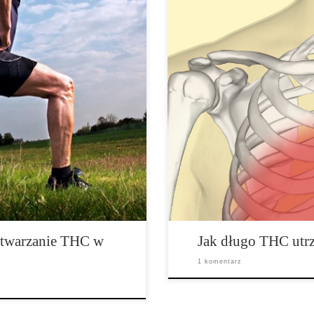
Ilość czasu, przez którą organiz
k ciało, zdrowie wątroby, ilość
czynników, takich jak częstotliw
osób mogą one wpływać na to jak
Badanie moczu to najbardziej po
Wątroba jest głównym organem
marihuany. W Stanach Zjednoczon
usuwanie związków takich jak
poddawani badaniom moczy. Ale 
dzie nie […]
po ostatnim paleniu? Niestety, j
etwarzanie THC w
Jak długo THC utrz
1 komentarz