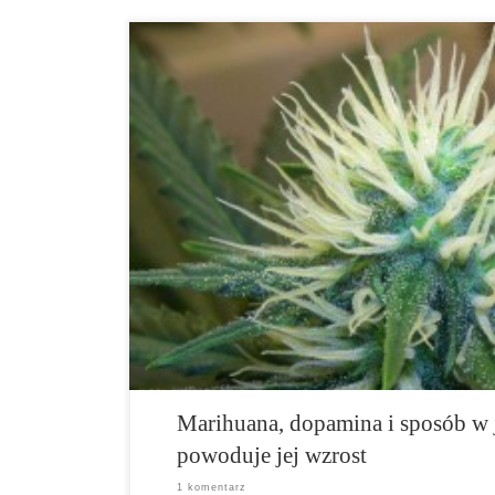
Choć marihuana podobna jest do innych narkotyków, je
poziomu dopaminy, jej sposób działania jest dosyć wy
marihuanie, nazywane kannabinoidami pośrednio zwięk
działanie innego neuroprzekaźnika o nazwie GABA. G
ilość dopaminy wydaną z jądra półleżącego. Jednakże
związki znajdujące się w marihuanie, takie jak THC, 
Marihuana, dopamina i sposób w 
powoduje jej wzrost
1 komentarz