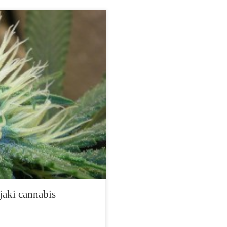
śli chodzi o podnoszenie
jątkowy. Chemikalia w
szają dopaminę, blokując
ABA działa normalnie tłumiąc
, gdy GABA jest blokowane przez
wynikiem jest […]
jaki cannabis