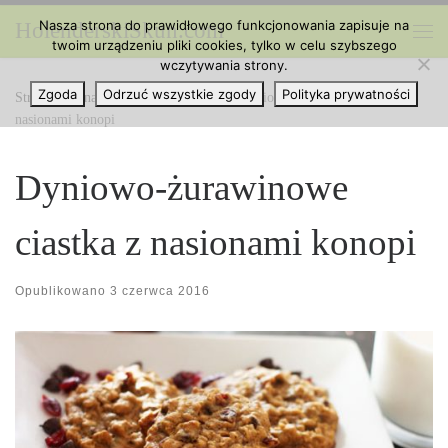
Nasza strona do prawidłowego funkcjonowania zapisuje na
HolenderskiSkun.com
Przejdź do treści
twoim urządzeniu pliki cookies, tylko w celu szybszego
Me
wczytywania strony.
Zgoda
Odrzuć wszystkie zgody
Polityka prywatności
Strona główna
»
Kuchnia z Cannabis
»
Dyniowo-żurawinowe ciastka z
nasionami konopi
Dyniowo-żurawinowe
ciastka z nasionami konopi
Opublikowano
3 czerwca 2016