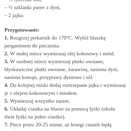
– ½ szklanki puree z dyni,
– 2 jajka.
Przygotowanie:
1.
Rozgrzej piekarnik do 170°C. Wyłóż blaszkę
pergaminem do pieczenia.
2.
W małej misce wymieszaj olej kokosowy i miód.
3.
W osobnej misce wymieszaj płatki owsiane,
błyskawiczne płatki owsiane, żurawinę, nasiona dyni,
nasiona konopi, przyprawy dyniowe i sól.
4.
Do kolejnej miski dodaj roztrzepane jajka i wymieszaj
je z olejem kokosowym i miodem.
5.
Wymieszaj wszystko razem.
6.
Układaj ciastka na blasze za pomocą łyżki (około
dwie łyżki na jedno ciastko).
7.
Piecz przez 20-25 minut, aż brzegi ciastek będą