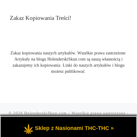
Zakaz Kopiowania Treści!
Zakaz kopiowania naszych artykułów. Wszelkie prawa zastrzeżone.
Artykuły na blogu HolenderskiSkun.com są naszą własnością i
zakazujemy ich kopiowania. Linki do naszych artykułów i blogu
możesz publikować.
© 2026
HolenderskiSkun.com
– Wszelkie prawa zastrzeżone
-
Czyli uliczny slang "mam holenderskiego skuna, najlepszego".
Blog HolenderskiSkun to portal o marihuanie i konopi indyjskiej
Sklep z Nasionami THC-THC »
THC oraz cannabis CBD.