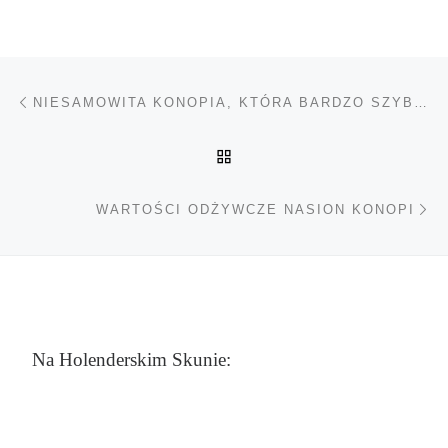
Nawigacja wpisu
Poprzedni wpis
NIESAMOWITA KONOPIA, KTÓRA BARDZO SZYBKO STAŁA SIĘ NIELEGALNA, GDY ODKRYTO JEJ POTENCJAŁ
POWRÓT DO LISTY POS
Na
WARTOŚCI ODŻYWCZE NASION KONOPI
Na Holenderskim Skunie: