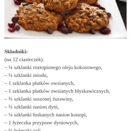
Składniki:
(na 12 ciasteczek).
– ¼ szklanki roztopionego oleju kokosowego,
– ¼ szklanki miodu,
– 1 szklanka płatków owsianych,
– 1 szklanka płatków owsianych błyskawicznych,
– ⅔ szklanki suszonej żurawiny,
– ⅔ szklanki nasion dyni,
– ¼ szklanki łuskanych nasion konopi,
– 1 łyżeczka przypraw dyniowych,
– ½ łyżeczki soli,