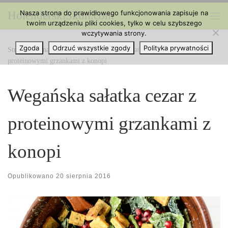
Nasza strona do prawidłowego funkcjonowania zapisuje na
HolenderskiSkun.com
Przejdź do treści
twoim urządzeniu pliki cookies, tylko w celu szybszego
Me
wczytywania strony.
Zgoda
Odrzuć wszystkie zgody
Polityka prywatności
Strona główna
»
Kuchnia z Cannabis
»
Wegańska sałatka cezar z
proteinowymi grzankami z konopi
Wegańska sałatka cezar z
proteinowymi grzankami z
konopi
Opublikowano
20 sierpnia 2016