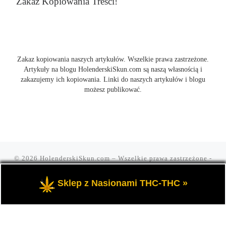
Zakaz Kopiowania Treści!
Zakaz kopiowania naszych artykułów. Wszelkie prawa zastrzeżone.
Artykuły na blogu HolenderskiSkun.com są naszą własnością i
zakazujemy ich kopiowania. Linki do naszych artykułów i blogu
możesz publikować.
© 2026
HolenderskiSkun.com
– Wszelkie prawa zastrzeżone
-
Czyli uliczny slang "mam holenderskiego skuna, najlepszego".
Blog HolenderskiSkun to portal o marihuanie i konopi indyjskiej
Sklep z Nasionami THC-THC »
THC oraz cannabis CBD.