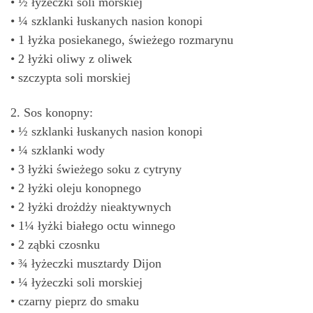
• ½ łyżeczki soli morskiej
• ¼ szklanki łuskanych nasion konopi
• 1 łyżka posiekanego, świeżego rozmarynu
• 2 łyżki oliwy z oliwek
• szczypta soli morskiej
2. Sos konopny:
• ½ szklanki łuskanych nasion konopi
• ¼ szklanki wody
• 3 łyżki świeżego soku z cytryny
• 2 łyżki oleju konopnego
• 2 łyżki drożdży nieaktywnych
• 1¼ łyżki białego octu winnego
• 2 ząbki czosnku
• ¾ łyżeczki musztardy Dijon
• ¼ łyżeczki soli morskiej
• czarny pieprz do smaku