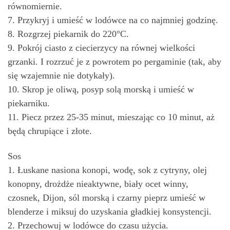
równomiernie.
7. Przykryj i umieść w lodówce na co najmniej godzinę.
8. Rozgrzej piekarnik do 220°C.
9. Pokrój ciasto z ciecierzycy na równej wielkości
grzanki. I rozrzuć je z powrotem po pergaminie (tak, aby
się wzajemnie nie dotykały).
10. Skrop je oliwą, posyp solą morską i umieść w
piekarniku.
11. Piecz przez 25-35 minut, mieszając co 10 minut, aż
będą chrupiące i złote.
Sos
1. Łuskane nasiona konopi, wodę, sok z cytryny, olej
konopny, drożdże nieaktywne, biały ocet winny,
czosnek, Dijon, sól morską i czarny pieprz umieść w
blenderze i miksuj do uzyskania gładkiej konsystencji.
2. Przechowuj w lodówce do czasu użycia.