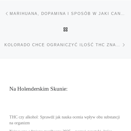
Nawigacja wpisu
Poprzedni wpis
MARIHUANA, DOPAMINA I SPOSÓB W JAKI CANNABIS POWODUJE JEJ WZROST
POWRÓT DO LISTY POS
Na
KOLORADO CHCE OGRANICZYĆ ILOŚĆ THC ZNAJDUJĄCĄ SIĘ W PRODUKTACH SPOŻYWCZYCH
Na Holenderskim Skunie:
THC czy alkohol: Sprawdź jak nauka ocenia wpływ obu substancji
na organizm