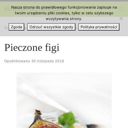
Nasza strona do prawidłowego funkcjonowania zapisuje na
HolenderskiSkun.com
Przejdź do treści
twoim urządzeniu pliki cookies, tylko w celu szybszego
Me
wczytywania strony.
Zgoda
Odrzuć wszystkie zgody
Polityka prywatności
Strona główna
»
Kuchnia z Cannabis
»
Pieczone figi
Pieczone figi
Opublikowano
30 listopada 2018