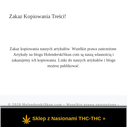
Zakaz Kopiowania Treści!
Zakaz kopiowania naszych artykułów. Wszelkie prawa zastrzeżone.
Artykuły na blogu HolenderskiSkun.com są naszą własnością i
zakazujemy ich kopiowania. Linki do naszych artykułów i blogu
możesz publikować.
© 2026
HolenderskiSkun.com
– Wszelkie prawa zastrzeżone
-
Czyli uliczny slang "mam holenderskiego skuna, najlepszego".
Blog HolenderskiSkun to portal o marihuanie i konopi indyjskiej
Sklep z Nasionami THC-THC »
THC oraz cannabis CBD.