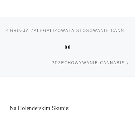
Nawigacja wpisu
Poprzedni wpis
GRUZJA ZALEGALIZOWAŁA STOSOWANIE CANNABIS
POWRÓT DO LISTY POS
Na
PRZECHOWYWANIE CANNABIS
Na Holenderskim Skunie: