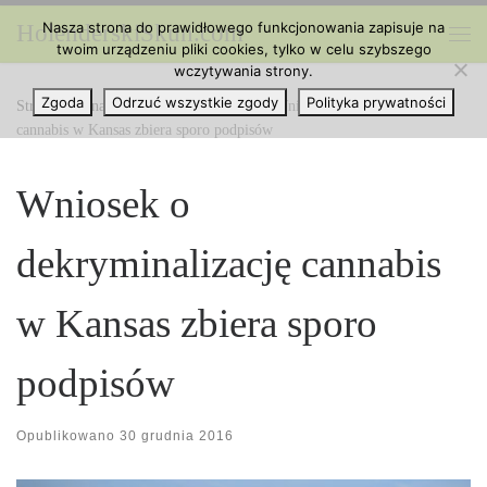
Nasza strona do prawidłowego funkcjonowania zapisuje na
HolenderskiSkun.com
Przejdź do treści
twoim urządzeniu pliki cookies, tylko w celu szybszego
Me
wczytywania strony.
Zgoda
Odrzuć wszystkie zgody
Polityka prywatności
Strona główna
»
Marihuana na Świecie
»
Wniosek o dekryminalizację
cannabis w Kansas zbiera sporo podpisów
Wniosek o
dekryminalizację cannabis
w Kansas zbiera sporo
podpisów
Opublikowano
30 grudnia 2016