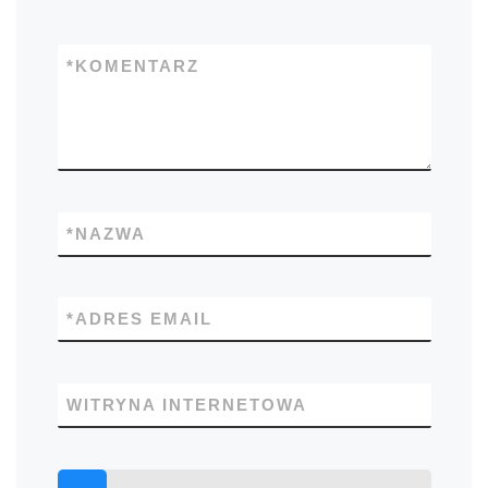
*
KOMENTARZ
*
NAZWA
*
ADRES EMAIL
WITRYNA INTERNETOWA