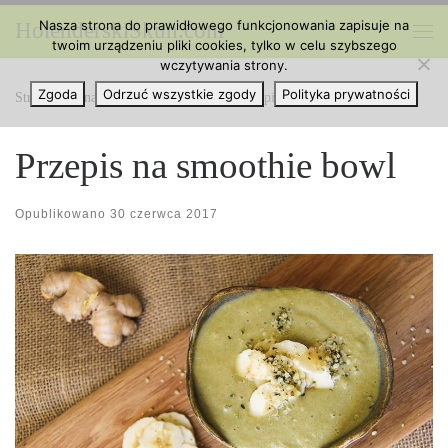
Nasza strona do prawidłowego funkcjonowania zapisuje na
HolenderskiSkun.com
Przejdź do treści
twoim urządzeniu pliki cookies, tylko w celu szybszego
Me
wczytywania strony.
Zgoda
Odrzuć wszystkie zgody
Polityka prywatności
Strona główna
»
Kuchnia z Cannabis
»
Przepis na smoothie bowl
Przepis na smoothie bowl
Opublikowano
30 czerwca 2017