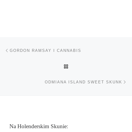
Nawigacja wpisu
Poprzedni wpis
GORDON RAMSAY I CANNABIS
POWRÓT DO LISTY POS
Na
ODMIANA ISLAND SWEET SKUNK
Na Holenderskim Skunie: