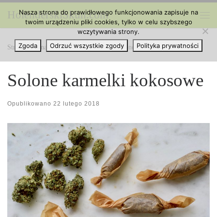
Nasza strona do prawidłowego funkcjonowania zapisuje na
HolenderskiSkun.com
Przejdź do treści
twoim urządzeniu pliki cookies, tylko w celu szybszego
Me
wczytywania strony.
Zgoda
Odrzuć wszystkie zgody
Polityka prywatności
Strona główna
»
Kuchnia z Cannabis
»
Solone karmelki kokosowe
Solone karmelki kokosowe
Opublikowano
22 lutego 2018