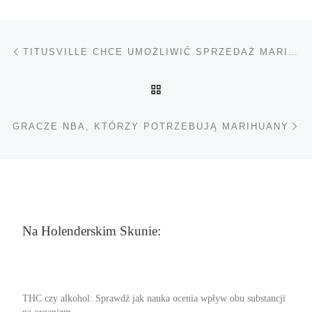
Nawigacja wpisu
Poprzedni wpis
TITUSVILLE CHCE UMOŻLIWIĆ SPRZEDAŻ MARIHUANY
POWRÓT DO LISTY POS
Na
GRACZE NBA, KTÓRZY POTRZEBUJĄ MARIHUANY
Na Holenderskim Skunie:
THC czy alkohol: Sprawdź jak nauka ocenia wpływ obu substancji