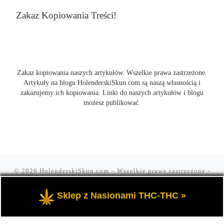
Zakaz Kopiowania Treści!
Zakaz kopiowania naszych artykułów. Wszelkie prawa zastrzeżone.
Artykuły na blogu HolenderskiSkun.com są naszą własnością i
zakazujemy ich kopiowania. Linki do naszych artykułów i blogu
możesz publikować.
© 2026
HolenderskiSkun.com
– Wszelkie prawa zastrzeżone
-
Czyli uliczny slang "mam holenderskiego skuna, najlepszego".
Blog HolenderskiSkun to portal o marihuanie i konopi indyjskiej
Sklep z Nasionami THC-THC »
THC oraz cannabis CBD.