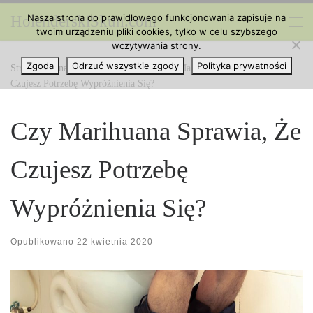
Nasza strona do prawidłowego funkcjonowania zapisuje na
HolenderskiSkun.com
Przejdź do treści
twoim urządzeniu pliki cookies, tylko w celu szybszego
Me
wczytywania strony.
Zgoda
Odrzuć wszystkie zgody
Polityka prywatności
Strona główna
»
Ciekawe Artykuły
»
Czy Marihuana Sprawia, Że
Czujesz Potrzebę Wypróżnienia Się?
Czy Marihuana Sprawia, Że
Czujesz Potrzebę
Wypróżnienia Się?
Opublikowano
22 kwietnia 2020