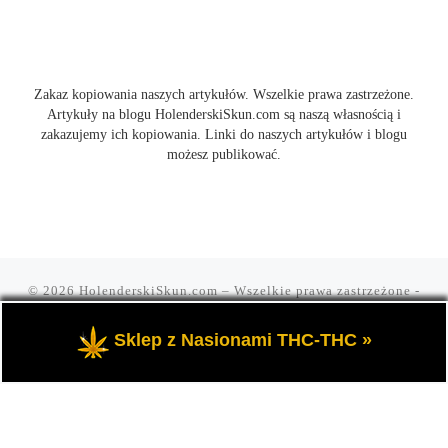
Zakaz kopiowania naszych artykułów. Wszelkie prawa zastrzeżone.
Artykuły na blogu HolenderskiSkun.com są naszą własnością i
zakazujemy ich kopiowania. Linki do naszych artykułów i blogu
możesz publikować.
© 2026
HolenderskiSkun.com
– Wszelkie prawa zastrzeżone
-
Czyli uliczny slang "mam holenderskiego skuna, najlepszego".
Blog HolenderskiSkun to portal o marihuanie i konopi indyjskiej
Sklep z Nasionami THC-THC »
THC oraz cannabis CBD.