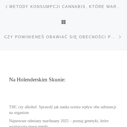
Nawigacja wpisu
Poprzedni wpis
METODY KONSUMPCJI CANNABIS, KTÓRE WARTO WYPRÓBOWAĆ PODCZAS COVID-19
POWRÓT DO LISTY POS
Na
CZY POWINIENEŚ OBAWIAĆ SIĘ OBECNOŚCI PESTYCYDÓW W MARIHUANIE?
Na Holenderskim Skunie:
THC czy alkohol: Sprawdź jak nauka ocenia wpływ obu substancji
na organizm
Najnowsze odmiany marihuany 2025 – poznaj genetyki, które
wyznaczają nowe trendy