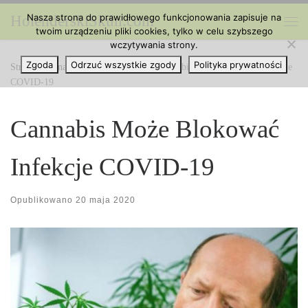
Nasza strona do prawidłowego funkcjonowania zapisuje na
HolenderskiSkun.com
Przejdź do treści
twoim urządzeniu pliki cookies, tylko w celu szybszego
Me
wczytywania strony.
Zgoda
Odrzuć wszystkie zgody
Polityka prywatności
Strona główna
»
Ciekawe Artykuły
»
Cannabis Może Blokować Infekcje
COVID-19
Cannabis Może Blokować
Infekcje COVID-19
Opublikowano
20 maja 2020