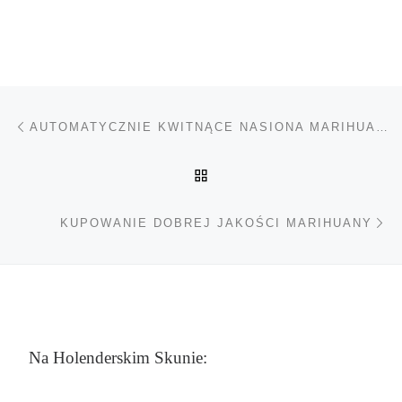
Nawigacja wpisu
Poprzedni wpis
AUTOMATYCZNIE KWITNĄCE NASIONA MARIHUANY
POWRÓT DO LISTY POS
Na
KUPOWANIE DOBREJ JAKOŚCI MARIHUANY
Na Holenderskim Skunie: