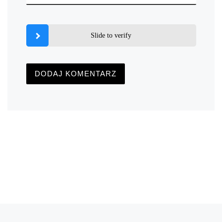
Slide to verify
Nawigacja wpisu
Poprzedni wpis