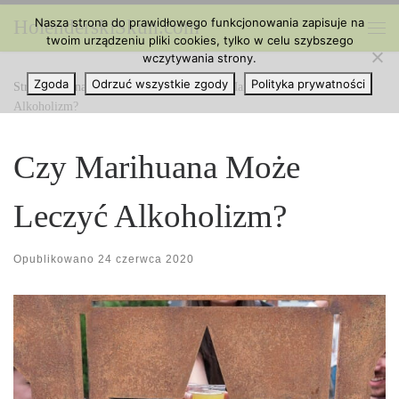
Nasza strona do prawidłowego funkcjonowania zapisuje na
HolenderskiSkun.com
Przejdź do treści
twoim urządzeniu pliki cookies, tylko w celu szybszego
Me
wczytywania strony.
Zgoda
Odrzuć wszystkie zgody
Polityka prywatności
Strona główna
»
Ciekawe Artykuły
»
Czy Marihuana Może Leczyć
Alkoholizm?
Czy Marihuana Może
Leczyć Alkoholizm?
Opublikowano
24 czerwca 2020