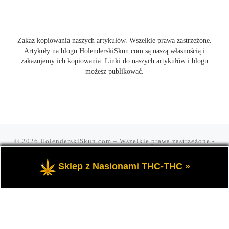
Zakaz kopiowania naszych artykułów. Wszelkie prawa zastrzeżone.
Artykuły na blogu HolenderskiSkun.com są naszą własnością i
zakazujemy ich kopiowania. Linki do naszych artykułów i blogu
możesz publikować.
© 2026
HolenderskiSkun.com
– Wszelkie prawa zastrzeżone
-
Czyli uliczny slang "mam holenderskiego skuna, najlepszego".
Blog HolenderskiSkun to portal o marihuanie i konopi indyjskiej
Sklep z Nasionami THC-THC »
THC oraz cannabis CBD.