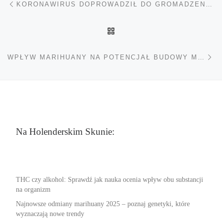
KORONAWIRUS DOPROWADZIŁ DO GROMADZENIA ZAPASÓW… MARIHUANY
POWRÓT DO LISTY POS
Na
WPŁYW MARIHUANY NA POTENCJAŁ BUDOWY MIĘŚNI
Na Holenderskim Skunie:
THC czy alkohol: Sprawdź jak nauka ocenia wpływ obu substancji
na organizm
Najnowsze odmiany marihuany 2025 – poznaj genetyki, które
wyznaczają nowe trendy