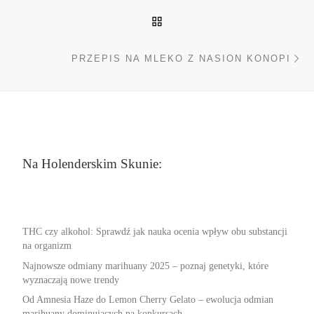
POWRÓT DO LISTY POS
Na
PRZEPIS NA MLEKO Z NASION KONOPI
Na Holenderskim Skunie:
THC czy alkohol: Sprawdź jak nauka ocenia wpływ obu substancji
na organizm
Najnowsze odmiany marihuany 2025 – poznaj genetyki, które
wyznaczają nowe trendy
Od Amnesia Haze do Lemon Cherry Gelato – ewolucja odmian
marihuany dominujących na konkursach