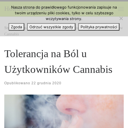
Nasza strona do prawidłowego funkcjonowania zapisuje na
HolenderskiSkun.com
Przejdź do treści
twoim urządzeniu pliki cookies, tylko w celu szybszego
Me
wczytywania strony.
Zgoda
Odrzuć wszystkie zgody
Polityka prywatności
Strona główna
»
Ciekawe Artykuły
»
Tolerancja na Ból u Użytkowników
Cannabis
Tolerancja na Ból u
Użytkowników Cannabis
Opublikowano
22 grudnia 2020