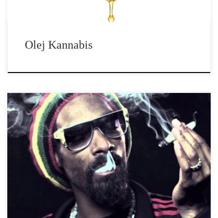
Olej Kannabis
Debata dotycząca marihuany jako środka medycznego wciąż trwa,
dołącza do niej coraz więcej zwolenników wierzących w jej
zdrowotne korzyści oraz przeciwników, którzy wręcz zniechęcają
do jej stosowania. Nie zamierzamy nakłaniać Cię do popierania
żadnej ze stron, dla nas ważne jest, abyś wiedział, co to używane
już w starożytności zioło dokładnie ze sobą niesie. Tylko w ten
sposób możesz podjąć świadomą […]