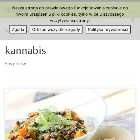
Nasza strona do prawidłowego funkcjonowania zapisuje na
HolenderskiSkun.com
Przejdź do treści
twoim urządzeniu pliki cookies, tylko w celu szybszego
Me
wczytywania strony.
Zgoda
Odrzuć wszystkie zgody
Polityka prywatności
Strona główna
»
kannabis
kannabis
5 wpisów
Składniki: (na 4 porcje) 1 szklanka kaszy quinoa 2 słodkie
ziemniaki 1 puszka czarnej fasoli, odsączonej i opłukanej 1/4
szklanki łuskanych nasion konopi 2 łyżki oliwy z oliwek 2
szklanki szpinaku, pokrojonego/ porwanego na mniejsze kawałki
awokado/ ser – opcjonalnie 1. Rozgrzej piekarnik do 200 stopni.