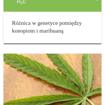
Różnica w genetyce pomiędzy
konopiom i marihuaną
Marihuana, kannabis, konopia są nazwami, które odnoszą się do
gej niezwykłej rośliny. W dzisiejszych czasach symbol marihuany
widać wszędzie – na odzieży, biżuterii, brelokach do kluczy,
naklejkach, plakatach. Nie jest też niespodzianką, ze marihuana
jest najczęściej używanym narkotykiem w Stanach Zjednoczonych
i na całym świecie. Marihuana pochodzi z rośliny kannabis.
Roślina kannabis (znanej także jako konopia) zwykle rośnie do
około […]