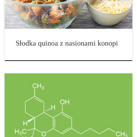
Umyj i obierz słodkie ziemniaki i pokrój na małe kostki.
Wymieszaj z oliwą z […]
Słodka quinoa z nasionami konopi
Konopia i marihuana to dwie popularne nazwy rośliny cannabis.
Słowo marihuana często przywodzi na myśl obrazy wspólnego
palenia jointów, czy bongo z chmurą białego dymu. Przez
większość czasu, termin nie był utożsamiany z tworzywami
sztucznymi na bazie roślin, wytrzymałego papieru lub wojskowej
klasy tkaniny. Marihuana jest uważana za jedną z najstarszych
roślin, które zostały udomowione. W całej historii, ludzie uzyskali
[…]