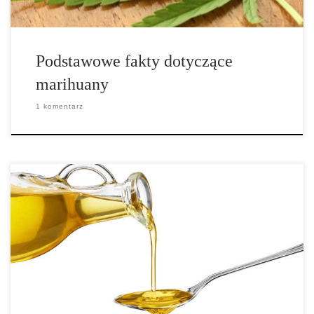
Podstawowe fakty dotyczące
marihuany
1 komentarz
Olej z nasion konopi jest tłoczony na zimno, pochodzi tylko i
wyłącznie z nasion konopi. Bogaty w wartości odżywcze, olej z
nasion konopi jest już powszechnie dostępny w supermarketach.
Jest on również często nazywany super-pożywieniem przez
dietetyków oraz kucharzy. Kannabis olej, to z drugiej strony dużo
szerszy termin, który może oznaczać dowolny rodzaj oleju z
konopi, który obejmuje również ten […]