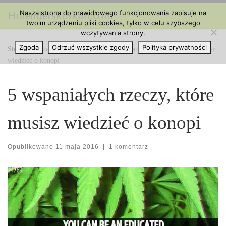
Nasza strona do prawidłowego funkcjonowania zapisuje na
HolenderskiSkun.com
Przejdź do treści
twoim urządzeniu pliki cookies, tylko w celu szybszego
Me
wczytywania strony.
Zgoda
Odrzuć wszystkie zgody
Polityka prywatności
Strona główna
»
Ciekawe Artykuły
»
5 wspaniałych rzeczy, które musisz
wiedzieć o konopi
5 wspaniałych rzeczy, które
musisz wiedzieć o konopi
Opublikowano
11 maja 2016
|
1 komentarz