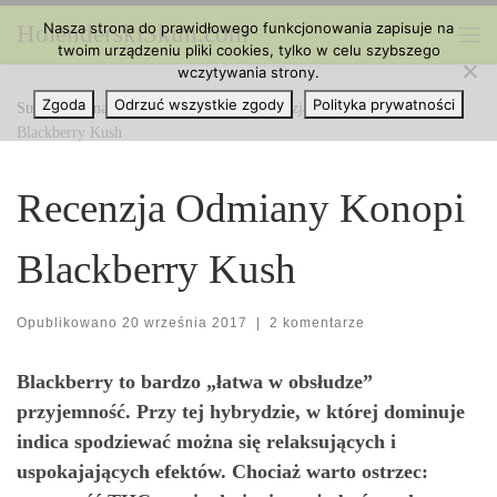
Nasza strona do prawidłowego funkcjonowania zapisuje na
HolenderskiSkun.com
Przejdź do treści
twoim urządzeniu pliki cookies, tylko w celu szybszego
Me
wczytywania strony.
Zgoda
Odrzuć wszystkie zgody
Polityka prywatności
Strona główna
»
Ciekawe Artykuły
»
Recenzja Odmiany Konopi
Blackberry Kush
Recenzja Odmiany Konopi
Blackberry Kush
Opublikowano
20 września 2017
|
2 komentarze
Blackberry to bardzo „łatwa w obsłudze”
przyjemność. Przy tej hybrydzie, w której dominuje
indica spodziewać można się relaksujących i
uspokajających efektów. Chociaż warto ostrzec: