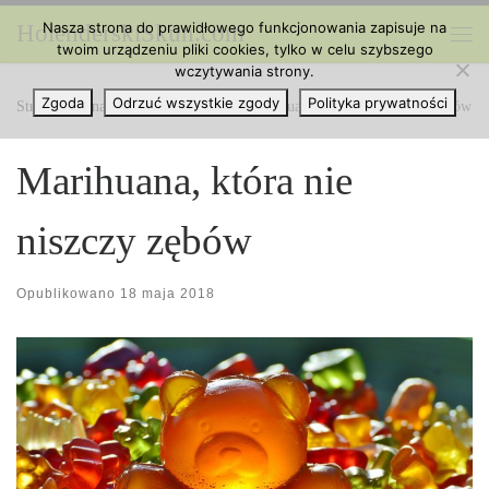
Nasza strona do prawidłowego funkcjonowania zapisuje na
HolenderskiSkun.com
Przejdź do treści
twoim urządzeniu pliki cookies, tylko w celu szybszego
Me
wczytywania strony.
Zgoda
Odrzuć wszystkie zgody
Polityka prywatności
Strona główna
»
Ciekawe Artykuły
»
Marihuana, która nie niszczy zębów
Marihuana, która nie
niszczy zębów
Opublikowano
18 maja 2018