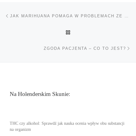
Nawigacja wpisu
Poprzedni wpis
JAK MARIHUANA POMAGA W PROBLEMACH ZE SNEM
POWRÓT DO LISTY POS
Na
ZGODA PACJENTA – CO TO JEST?
Na Holenderskim Skunie:
THC czy alkohol: Sprawdź jak nauka ocenia wpływ obu substancji
na organizm