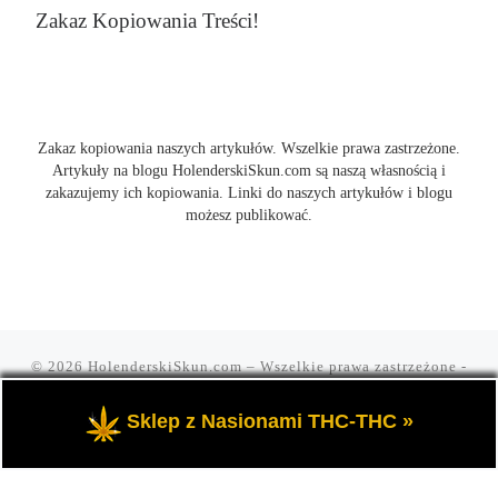
Zakaz Kopiowania Treści!
Zakaz kopiowania naszych artykułów. Wszelkie prawa zastrzeżone.
Artykuły na blogu HolenderskiSkun.com są naszą własnością i
zakazujemy ich kopiowania. Linki do naszych artykułów i blogu
możesz publikować.
© 2026
HolenderskiSkun.com
– Wszelkie prawa zastrzeżone
-
Czyli uliczny slang "mam holenderskiego skuna, najlepszego".
Blog HolenderskiSkun to portal o marihuanie i konopi indyjskiej
Sklep z Nasionami THC-THC »
THC oraz cannabis CBD.