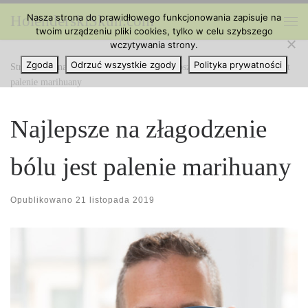
Nasza strona do prawidłowego funkcjonowania zapisuje na
HolenderskiSkun.com
Przejdź do treści
twoim urządzeniu pliki cookies, tylko w celu szybszego
Me
wczytywania strony.
Zgoda
Odrzuć wszystkie zgody
Polityka prywatności
Strona główna
»
Ciekawe Artykuły
»
Najlepsze na złagodzenie bólu jest
palenie marihuany
Najlepsze na złagodzenie
bólu jest palenie marihuany
Opublikowano
21 listopada 2019