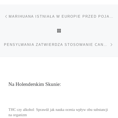
Nawigacja wpisu
Poprzedni wpis
MARIHUANA ISTNIAŁA W EUROPIE PRZED POJAWIENIEM SIĘ LUDZI
POWRÓT DO LISTY POS
Na
PENSYLWANIA ZATWIERDZA STOSOWANIE CANNABIS W UZALEŻNIENIU OD OPIOIDÓW
Na Holenderskim Skunie:
THC czy alkohol: Sprawdź jak nauka ocenia wpływ obu substancji
na organizm