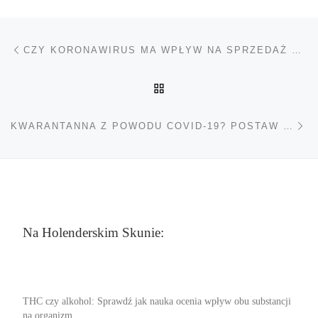
Nawigacja wpisu
Poprzedni wpis
CZY KORONAWIRUS MA WPŁYW NA SPRZEDAŻ CANNABIS W USA?
POWRÓT DO LISTY POS
Na
KWARANTANNA Z POWODU COVID-19? POSTAW NA ARTYKUŁY SPOŻYWCZE
Na Holenderskim Skunie:
THC czy alkohol: Sprawdź jak nauka ocenia wpływ obu substancji
na organizm