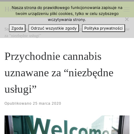
Nasza strona do prawidłowego funkcjonowania zapisuje na
HolenderskiSkun.com
Przejdź do treści
twoim urządzeniu pliki cookies, tylko w celu szybszego
Me
wczytywania strony.
Zgoda
Odrzuć wszystkie zgody
Polityka prywatności
Strona główna
»
Marihuana na Świecie
»
Przychodnie cannabis uznawane
za “niezbędne usługi”
Przychodnie cannabis
uznawane za “niezbędne
usługi”
Opublikowano
25 marca 2020