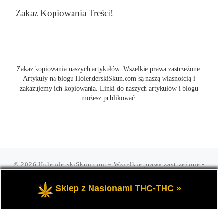
Zakaz Kopiowania Treści!
Zakaz kopiowania naszych artykułów. Wszelkie prawa zastrzeżone.
Artykuły na blogu HolenderskiSkun.com są naszą własnością i
zakazujemy ich kopiowania. Linki do naszych artykułów i blogu
możesz publikować.
© 2026
HolenderskiSkun.com
– Wszelkie prawa zastrzeżone
-
Czyli uliczny slang "mam holenderskiego skuna, najlepszego".
Blog HolenderskiSkun to portal o marihuanie i konopi indyjskiej
Sklep z Nasionami THC-THC »
THC oraz cannabis CBD.