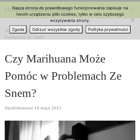
Nasza strona do prawidłowego funkcjonowania zapisuje na
HolenderskiSkun.com
Przejdź do treści
twoim urządzeniu pliki cookies, tylko w celu szybszego
Me
wczytywania strony.
Zgoda
Odrzuć wszystkie zgody
Polityka prywatności
Strona główna
»
Ciekawe Artykuły
»
Czy Marihuana Może Pomóc w
Problemach Ze Snem?
Czy Marihuana Może
Pomóc w Problemach Ze
Snem?
Opublikowano
19 maja 2021