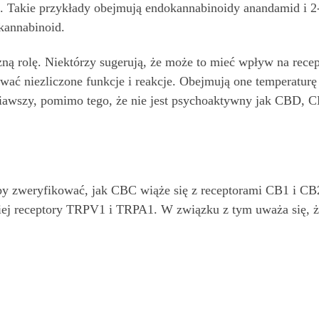
Takie przykłady obejmują endokannabinoidy anandamid i 2-A
kannabinoid.
ną rolę. Niektórzy sugerują, że może to mieć wpływ na re
ać niezliczone funkcje i reakcje. Obejmują one temperaturę c
awszy, pomimo tego, że nie jest psychoaktywny jak CBD, CB
y zweryfikować, jak CBC wiąże się z receptorami CB1 i CB2
ej receptory TRPV1 i TRPA1. W związku z tym uważa się, 