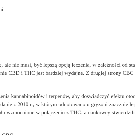
mi
le nie musi, być lepszą opcją leczenia, w zależności od sta
enie CBD i THC jest bardziej wydajne. Z drugiej strony CBC 
zenia kannabinoidów i terpenów, aby doświadczyć efektu otocz
badanie z 2010 r., w którym odnotowano u gryzoni znacznie l
ało wzmocnione w połączeniu z THC, a naukowcy stwierdzil