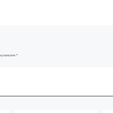
są oznaczone
*