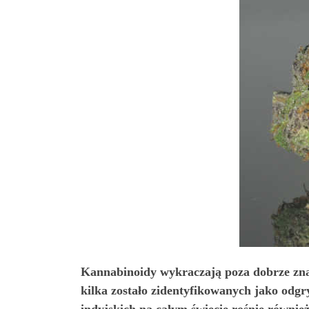
Kannabinoidy wykraczają poza dobrze zna
kilka zostało zidentyfikowanych jako odgr
indyjskich na całym świecie rośnie równi