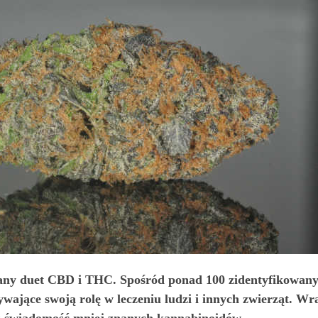
ny duet CBD i THC. Spośród ponad 100 zidentyfikowany
ywające swoją rolę w leczeniu ludzi i innych zwierząt. W
eż świadomość mniej znanych kannabinoidów.