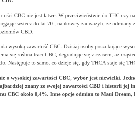
m CBC
artości CBC nie jest łatwe. W przeciwieństwie do THC czy 
gając wstecz do lat 70., naukowcy zauważyli, że odmiany z 
 poziomów CBD.
ada wysoką zawartość CBC. Dzisiaj osoby poszukujące wys
enia się roślina traci CBC, degradując się z czasem, aż cząs
tło. Następuje to samo, co dzieje się, gdy THCA staje się TH
nie o wysokiej zawartości CBC, wybór jest niewielki. Jedn
bardziej znany ze swojej zawartości CBD i historii jej im
omu CBC około 0,4%. Inne opcje odmian to Maui Dream, P