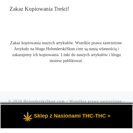
Zakaz Kopiowania Treści!
Zakaz kopiowania naszych artykułów. Wszelkie prawa zastrzeżone.
Artykuły na blogu HolenderskiSkun.com są naszą własnością i
zakazujemy ich kopiowania. Linki do naszych artykułów i blogu
możesz publikować.
© 2026
HolenderskiSkun.com
– Wszelkie prawa zastrzeżone
-
Czyli uliczny slang "mam holenderskiego skuna, najlepszego".
Blog HolenderskiSkun to portal o marihuanie i konopi indyjskiej
Sklep z Nasionami THC-THC »
THC oraz cannabis CBD.