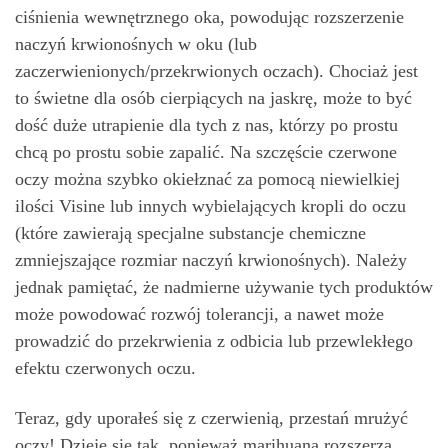
ciśnienia wewnętrznego oka, powodując rozszerzenie
naczyń krwionośnych w oku (lub
zaczerwienionych/przekrwionych oczach). Chociaż jest
to świetne dla osób cierpiących na jaskrę, może to być
dość duże utrapienie dla tych z nas, którzy po prostu
chcą po prostu sobie zapalić. Na szczęście czerwone
oczy można szybko okiełznać za pomocą niewielkiej
ilości Visine lub innych wybielających kropli do oczu
(które zawierają specjalne substancje chemiczne
zmniejszające rozmiar naczyń krwionośnych). Należy
jednak pamiętać, że nadmierne używanie tych produktów
może powodować rozwój tolerancji, a nawet może
prowadzić do przekrwienia z odbicia lub przewlekłego
efektu czerwonych oczu.
Teraz, gdy uporałeś się z czerwienią, przestań mrużyć
oczy! Dzieje się tak, ponieważ marihuana rozszerza