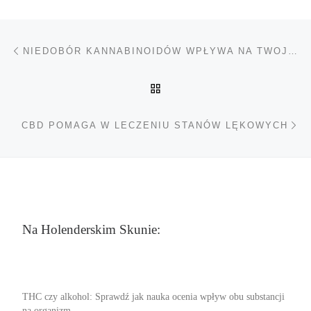
Nawigacja wpisu
Poprzedni wpis
NIEDOBÓR KANNABINOIDÓW WPŁYWA NA TWOJE ZDROWIE
POWRÓT DO LISTY POS
Na
CBD POMAGA W LECZENIU STANÓW LĘKOWYCH
Na Holenderskim Skunie:
THC czy alkohol: Sprawdź jak nauka ocenia wpływ obu substancji
na organizm