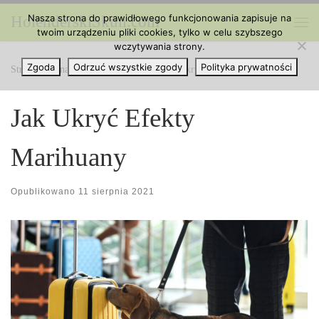
Nasza strona do prawidłowego funkcjonowania zapisuje na
HolenderskiSkun.com
Przejdź do treści
twoim urządzeniu pliki cookies, tylko w celu szybszego
Me
wczytywania strony.
Zgoda
Odrzuć wszystkie zgody
Polityka prywatności
Strona główna
»
Ciekawe Artykuły
»
Jak Ukryć Efekty Marihuany
Jak Ukryć Efekty
Marihuany
Opublikowano
11 sierpnia 2021