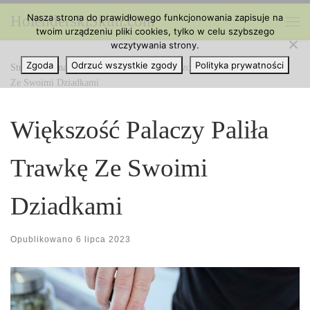
Nasza strona do prawidłowego funkcjonowania zapisuje na
HolenderskiSkun.com
Przejdź do treści
twoim urządzeniu pliki cookies, tylko w celu szybszego
Me
wczytywania strony.
Zgoda
Odrzuć wszystkie zgody
Polityka prywatności
Strona główna
»
Ciekawe Artykuły
»
Większość Palaczy Paliła Trawkę
Ze Swoimi Dziadkami
Większość Palaczy Paliła
Trawkę Ze Swoimi
Dziadkami
Opublikowano
6 lipca 2023