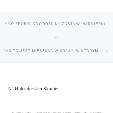
Nawigacja wpisu
Poprzedni wpis
CO ZROBIĆ GDY ROŚLINY ZOSTANĄ NADMIERNIE PODLANE?
POWRÓT DO LISTY POS
Na
JAK TO JEST MIESZKAĆ W KRAJU, W KTÓRYM ZALEGALIZOWANO MARIHUANĘ
Na Holenderskim Skunie: