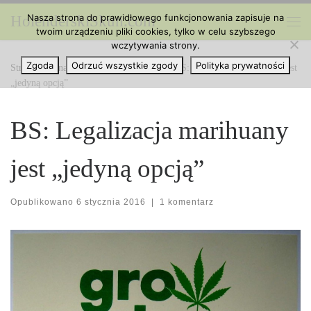
Nasza strona do prawidłowego funkcjonowania zapisuje na
HolenderskiSkun.com
Przejdź do treści
twoim urządzeniu pliki cookies, tylko w celu szybszego
Me
wczytywania strony.
Zgoda
Odrzuć wszystkie zgody
Polityka prywatności
Strona główna
»
Marihuana na Świecie
»
BS: Legalizacja marihuany jest
„jedyną opcją”
BS: Legalizacja marihuany
jest „jedyną opcją”
Opublikowano
6 stycznia 2016
|
1 komentarz