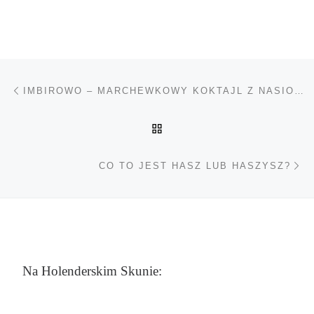
Nawigacja wpisu
Poprzedni wpis
IMBIROWO – MARCHEWKOWY KOKTAJL Z NASIONAMI KONOPI
POWRÓT DO LISTY POS
Na
CO TO JEST HASZ LUB HASZYSZ?
Na Holenderskim Skunie: