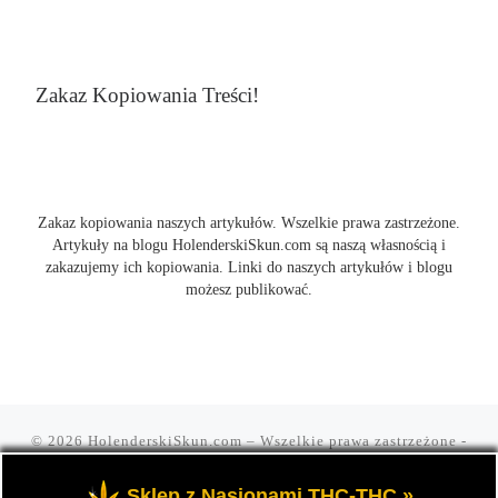
Zakaz Kopiowania Treści!
Zakaz kopiowania naszych artykułów. Wszelkie prawa zastrzeżone.
Artykuły na blogu HolenderskiSkun.com są naszą własnością i
zakazujemy ich kopiowania. Linki do naszych artykułów i blogu
możesz publikować.
© 2026
HolenderskiSkun.com
– Wszelkie prawa zastrzeżone
-
Czyli uliczny slang "mam holenderskiego skuna, najlepszego".
Blog HolenderskiSkun to portal o marihuanie i konopi indyjskiej
Sklep z Nasionami THC-THC »