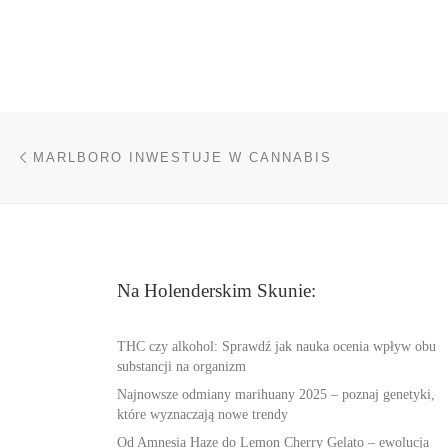
Nawigacja wpisu
Poprzedni wpis
MARLBORO INWESTUJE W CANNABIS
Na Holenderskim Skunie:
THC czy alkohol: Sprawdź jak nauka ocenia wpływ obu
substancji na organizm
Najnowsze odmiany marihuany 2025 – poznaj genetyki,
które wyznaczają nowe trendy
Od Amnesia Haze do Lemon Cherry Gelato – ewolucja