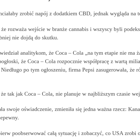
ciałaby zrobić napój z dodatkiem CBD, jednak wygląda na to,
 że rozważa wejście w branże cannabis i wszyscy byli podeks
niej nie dojdą do skutku.
iedział analitykom, że Coca – Cola „na tym etapie nie ma 
pogłoski, że Coca – Cola rozpocznie współpracę z wartą mili
Niedługo po tym ogłoszeniu, firma Pepsi zasugerowała, że 
że tak jak Coca – Cola, nie planuje w najbliższym czasie wej
a swoje oświadczenie, zmieniła się jedna ważna rzecz: Kanad
iepewny.
erw poobserwować całą sytuację i zobaczyć, co USA zrobi ost