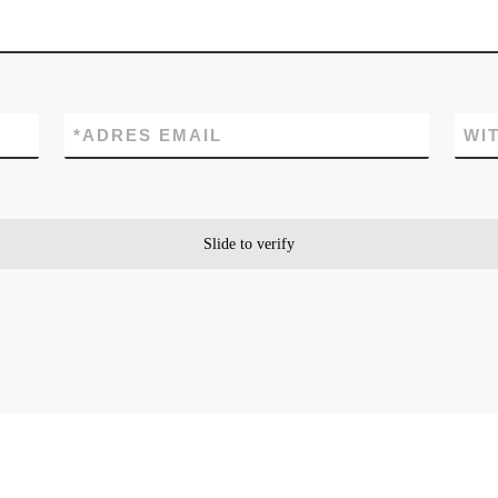
*
ADRES EMAIL
WI
Slide to verify