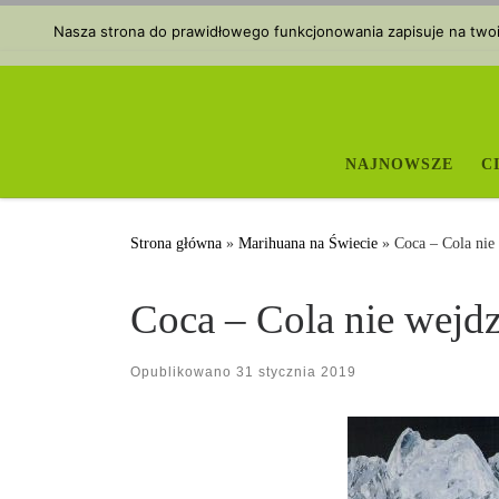
Przejdź do treści
Nasza strona do prawidłowego funkcjonowania zapisuje na twoim
NAJNOWSZE
C
Strona główna
»
Marihuana na Świecie
»
Coca – Cola nie
Coca – Cola nie wejdz
Opublikowano
31 stycznia 2019