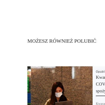
MOŻESZ RÓWNIEŻ POLUBIĆ
Opub
Kwar
COVI
spoż
Kwara