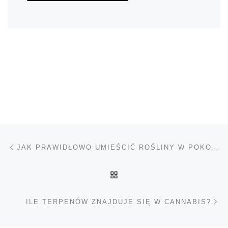
Nawigacja wpisu
Poprzedni wpis
JAK PRAWIDŁOWO UMIEŚCIĆ ROŚLINY W POKOJU UPRAWY
POWRÓT DO LISTY POS
Na
ILE TERPENÓW ZNAJDUJE SIĘ W CANNABIS?