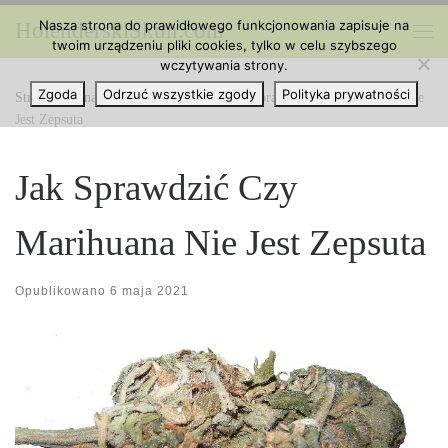
Nasza strona do prawidłowego funkcjonowania zapisuje na
HolenderskiSkun.com
Przejdź do treści
twoim urządzeniu pliki cookies, tylko w celu szybszego
Me
wczytywania strony.
Zgoda
Odrzuć wszystkie zgody
Polityka prywatności
Strona główna
»
Ciekawe Artykuły
»
Jak Sprawdzić Czy Marihuana Nie
Jest Zepsuta
Jak Sprawdzić Czy
Marihuana Nie Jest Zepsuta
Opublikowano
6 maja 2021