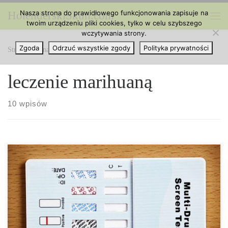
Nasza strona do prawidłowego funkcjonowania zapisuje na
HolenderskiSkun.com
Przejdź do treści
twoim urządzeniu pliki cookies, tylko w celu szybszego
Me
wczytywania strony.
Zgoda
Odrzuć wszystkie zgody
Polityka prywatności
Strona główna
»
leczenie marihuaną
leczenie marihuaną
10 wpisów
University of Lethbridge odkryło, że niektóre ekstrakty z cannabis
zapobiegają infekowaniu komórek przez koronawirusa.
Przypomnijmy: wirus dostaje się do organizmu przez receptory
znajdujące się na powierzchni komórek. Uważa się, że jeden z
czujników komórkowych, znany jako ACE2, jest główną „bramą”
dla koronawirusa do zakażenia organizmu. Eksperci zbadali wpływ