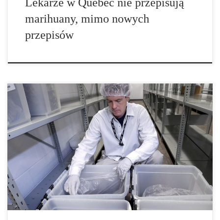
Lekarze w Quebec nie przepisują
marihuany, mimo nowych
przepisów
Federalne regulatory zdrowia formalnie zatwierdziły pierwsze w
historii badania kliniczne medycznej marihuany w przypadku
stawów. Eksperyment, sponsorowany przez kanadyjską firmę
CanniMed, zbada skuteczność marihuany w leczeniu bólu
związanego z chorobą zwyrodnieniową stawów. Według
komunikatu firmy, rekrutacja pacjentów zostanie sfinalizowana w
ciągu najbliższych tygodni. Zapalenie stawów jest jedną z
najczęściej występujących jest jedną z najczęstszych chorób
leczonych marihuaną. Ponad jedna trzecia […]