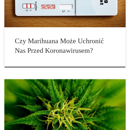
ekstraktów z cannabis na te receptory. Wiadomo, że ekstrakty z
konopi indyjskich […]
Czy Marihuana Może Uchronić
Nas Przed Koronawirusem?
Rak piersi jest złożoną formą raka, z prawie 1,7 miliona
przypadków zdiagnozowanych w 2012 roku. Według Canadian
Breast Cancer Foundation, w 2015 roku było to 25,000 kobiet oraz
220 mężczyzn. Podnoszenie świadomości na temat raka piersi,
jako drugiego pod względem częstości występowania raka, jest
ważną częścią dalszej edukacji publicznej i zachęcania do