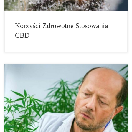
Korzyści Zdrowotne Stosowania
CBD
Badanie pokazuje, że cannabis może blokować infekcje COVID-
19. Palenie marihuany nie sprawi, że będziesz odporny na
koronawirusy, ale naukowcy odkryli pewne ważne dane. Chociaż
palenie marihuany na pewno nie sprawi, że będziesz odporny na
koronawirusy, kanadyjscy naukowcy z University of Lethbridge
otrzymali obiecujące wyniki, które można uznać za wstępne
dowody, że konopie indyjskie mogą blokować zakażenie COVID-
19. Celem badania było […]