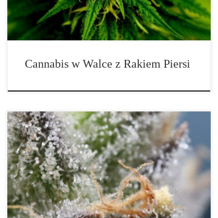
profilaktyki. Objawy raka są szerokie i mogą być […]
Cannabis w Walce z Rakiem Piersi
Oprócz tetrahydrokannabinolu (THC), kannabidiol (CBD) jest
kolejnym głównym składnikiem cannabis. Substancja nie jest
psychoaktywna, co oznacza, że nie wywołuje uczucia odurzenia.
Jej właściwości przeciwzapalne sprawiły, że stała się skutecznym
składnikiem w leczeniu różnych problemów medycznych. CBD
posiada wiele różnych korzyści zdrowotnych, a w tym artykule
postaramy się przedstawić niektóre z nich. Jeśli cierpisz na
którykolwiek z problemów, polecamy Ci wypróbować […]