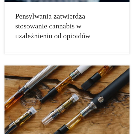
Pensylwania zatwierdza
stosowanie cannabis w
uzależnieniu od opioidów
Obecnie, olej z cannabis produkowany jest w celu zaspokojenia
specyficznych potrzeb pacjentów leczonych marihuaną.
Kannabinoidy posiadają różne działanie, a jeden związek może
leczyć jedne schorzenia lepiej i skuteczniej niż inne. Kupując
produkt, należy zwrócić uwagę na sposób jego oznakowania. Oto
trzy główne rodzaje olejów, które możesz najczęściej napotkać: 1.
THC Olej cannabis pochodzący z roślin o wysokiej zawartości
THC jest […]