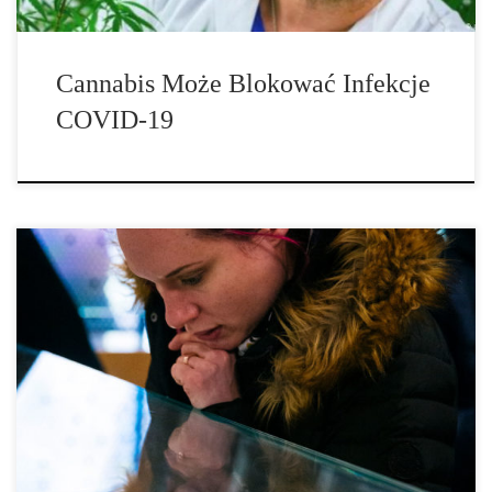
Cannabis Może Blokować Infekcje
COVID-19
Marihuana zmniejsza migreny oraz ból głowy o połowę. Według
najnowszych badań Carrie Cuttler, asystentki profesora psychologii
Uniwersytetu Stanowego w Waszyngtonie, marihuana zmniejsza
nasilenie bólu głowy o 47,3% i nasilenie migreny o 49,6%.
Badanie, opublikowane niedawno w czasopiśmie Journal of Pain,
jako pierwsze wykorzystuje duże ilości danych zebranych od
pacjentów cierpiących na bóle głowy i migreny, korzystających z
cannabis w czasie […]