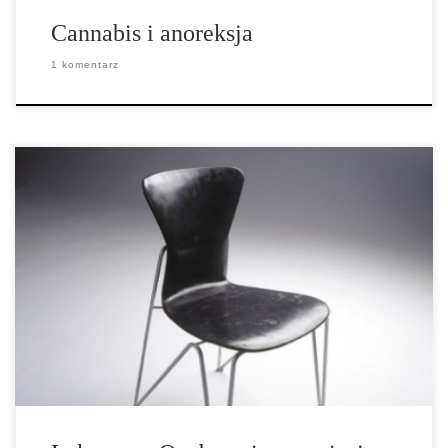
Cannabis i anoreksja
1 komentarz
Quebec College of Physicians ostrzega swoich członków, przed
przepisywaniem medycznej marihuany, pomimo nowych
przepisów federalnych, które zezwalają lekarzom na zalecanie
takiego leczenia. Na początku tego miesiąca stanowe
stowarzyszenie lekarzy wprowadziło wytyczne, które skutecznie
zapobiegają udziału w nowym programie Health Canada lekarzom
z Quebec. „Nowe regulacje [federalne], w porównaniu do starych
przepisów, stawiają teraz odpowiedzialność przepisywania
marihuany na ramionach lekarzy. Jest […]