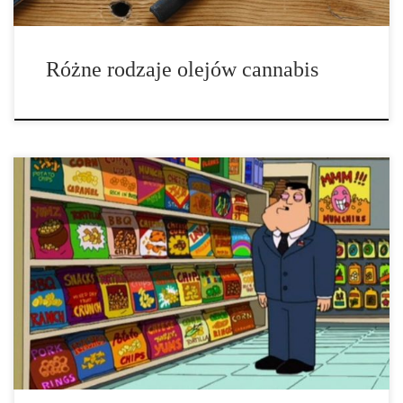
Różne rodzaje olejów cannabis
Czy wiesz, że 20 milionów kobiet i 10 milionów mężczyzn cierpi
na zaburzenia odżywiania w pewnym momencie swojego życia?
Według Narodowego Stowarzyszenia ds. Zaburzeń
Gastronomicznych najczęściej jest to anoreksja. Jest to nie tylko
najbardziej powszechne zaburzenie odżywiania, ale także takie,
które powoduje najwyższy wskaźnik umieralności, czyli 12.8
procent. Chociaż istnieje na rynku kilka leków, które pomagają
leczyć anoreksję, nie każdy […]