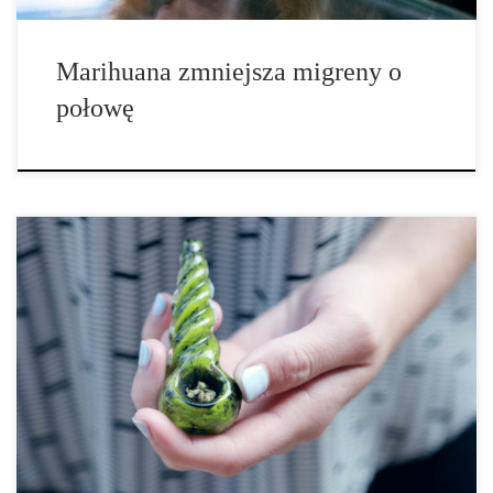
Marihuana zmniejsza migreny o
połowę
Pensylwania zatwierdza stosowanie cannabis w leczeniu
uzależnieniu od opioidów. Pensylwania dodała cztery nowe
choroby do listy warunków kwalifikujących się do programu
cannabis. Jednym z nich jest zaburzenie stosowania opioidów.
Włączenie uzależnienia od opioidów do listy warunków
kwalifikujących daje 21 stanów, które można leczyć marihuaną.
„Rozszerzyliśmy liczbę leczonych marihuaną schorzeń o choroby
neurodegeneracyjne, choroby terminalne, dyskinetyczne i
spastyczne zaburzenia ruchowe oraz […]