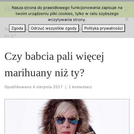
Nasza strona do prawidłowego funkcjonowania zapisuje na
HolenderskiSkun.com
Przejdź do treści
twoim urządzeniu pliki cookies, tylko w celu szybszego
Me
wczytywania strony.
Zgoda
Odrzuć wszystkie zgody
Polityka prywatności
Strona główna
»
Ciekawe Artykuły
»
Czy babcia pali więcej marihuany
niż ty?
Czy babcia pali więcej
marihuany niż ty?
Opublikowano
4 sierpnia 2017
|
1 komentarz