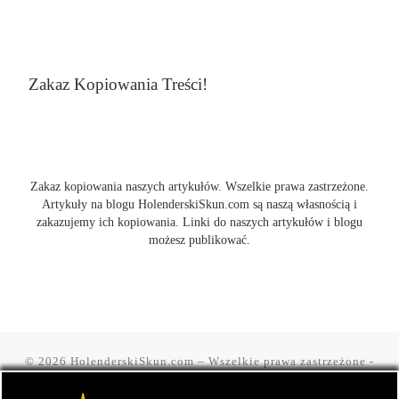
Zakaz Kopiowania Treści!
Zakaz kopiowania naszych artykułów. Wszelkie prawa zastrzeżone.
Artykuły na blogu HolenderskiSkun.com są naszą własnością i
zakazujemy ich kopiowania. Linki do naszych artykułów i blogu
możesz publikować.
© 2026
HolenderskiSkun.com
– Wszelkie prawa zastrzeżone
-
Czyli uliczny slang "mam holenderskiego skuna, najlepszego".
Blog HolenderskiSkun to portal o marihuanie i konopi indyjskiej