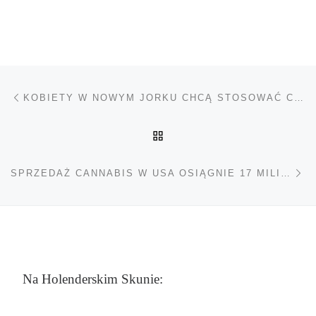
Nawigacja wpisu
Poprzedni wpis
KOBIETY W NOWYM JORKU CHCĄ STOSOWAĆ CANNABIS PODCZAS SKURCZÓW MIESIĄCZKOWYCH
POWRÓT DO LISTY POS
Na
SPRZEDAŻ CANNABIS W USA OSIĄGNIE 17 MILIARDÓW DOLARÓW
Na Holenderskim Skunie: