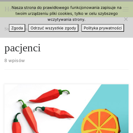
Nasza strona do prawidłowego funkcjonowania zapisuje na
HolenderskiSkun.com
Przejdź do treści
twoim urządzeniu pliki cookies, tylko w celu szybszego
Me
wczytywania strony.
Zgoda
Odrzuć wszystkie zgody
Polityka prywatności
Strona główna
»
pacjenci
pacjenci
8 wpisów
Stosowanie marihuany u pacjentów z anemią sierpowatą: W jaki
sposób marihuana może im pomóc? Każdego roku w Stanach
Zjednoczonych rodzi się około 1000 dzieci z anemią sierpowatą.
Choroba ta, zwana także sierpowatokrwinkową, jest chorobą
genetyczną i nieproporcjonalnie, dotyka wiele osób o afrykańskim
pochodzeniu. W anemii sierpowatej normalne, czerwone krwinki