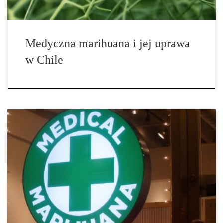
Medyczna marihuana i jej uprawa
w Chile
W tym miesiącu, dwie kliniki specjalizujące się w przepisywaniu
konopi indyjskich otworzyły swoje drzwi po raz pierwszy w
największy mieście Kanady. Klinika medycznej marihuany w
Kanadzie, prowadzona przez dr Ryan Yermus, obchodziła swoje
wielkie otwarcie w dniu 1 lipca. 72-letnia kobieta, szukająca ulgi
od ciężkiej choroby zwyrodnieniowej stawów była jednym z
pierwszych pacjentów. „Wraz z nowymi regulacjami, myślałem, że
okazją […]