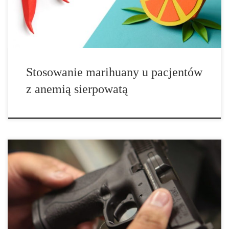
przekształcają się w twarde, lepkie komórki, które mają nietypowy
kształt przypominający […]
Stosowanie marihuany u pacjentów
z anemią sierpowatą
Pacjenci medycznej marihuany na Hawajach zmuszeni do oddania
broni. Na początku tego tygodnia wielu pacjentów medycznej
marihuany z Honolulu znalazła w skrzynce dziwny list. „Ten list
ma na celu poinformowanie cię o tym, że zgodnie z
postanowieniami Hawaii Revised Statutes,” mówi list,
„pozbawiony jesteś prawa do posiadania, lub użytkowania broni