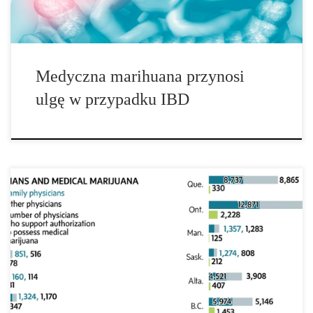
Medyczna marihuana przynosi
ulgę w przypadku IBD
Pacjenci, którzy nadal uprawiają medyczną marihuanę w ramach
starego programu MMAR byli już kilkukrotnie ostrzegani, aby
zniszczyć swoje uprawy do końca miesiąca, albo spotkaja się z
ewentualną represją. Health Canada wyjaśnia, że pacjenci, którzy
nie zastosują się do nadchodzących zmian w przepisach
dotyczących marihuany mogą stać się celem organów ścigania.
Departament ujawnił również, że nowe przepisy MMPR zostały
zmienione, i […]