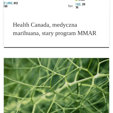
Health Canada, medyczna
marihuana, stary program MMAR
Chilijski rząd zatwierdził pierwszą farmę marihuany w kraju, na
której uprawiana będzie konopia przeznaczona do badań i rozwoju
medycznego. W poniedziałek urzędnicy z działu Ministerstwa
Rolnictwa w Chile (SAG) wydali pierwszą w kraju licencję na
pielęgnowanie i uprawę marihuany w celach medycznych.
Marihuana zostanie wykorzystana do produkcji ekstraktu opartego
na oleju do badań obejmujących chorych na raka poddawanych
chemioterapii oraz […]