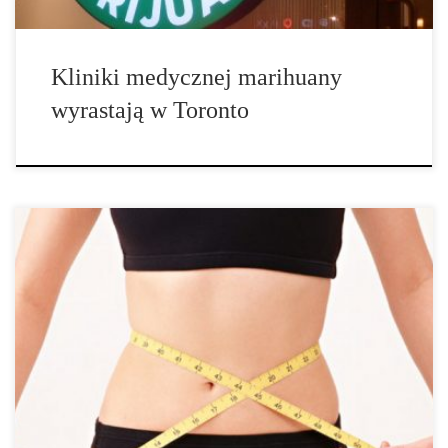
Kliniki medycznej marihuany
wyrastają w Toronto
1. Pobudzenie apetytu THC znane jest jako silny środek
pobudzający apetyt, zarówno u osób zdrowych jak i chorych.
Podobnie Marinol i Cesamet® (syntetyczne THC) są regularnie
przepisywane w celu zwiększenia apetytu u chorych na raka i HIV
– choroby związane z zespołem wyniszczenia. Kilka badań
przeprowadzonych z Marinolem sugeruje, że THC może
stymulować wzrost masy ciała u pacjentów z anoreksją. […]