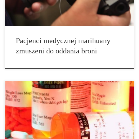
palnej. Medyczna marihuana pozbawia się prawa własności broni
palnej oraz […]
Pacjenci medycznej marihuany
zmuszeni do oddania broni
Potencjalni pacjenci powinni zacząć rozmawiać ze swoimi
lekarzami na temat medycznej marihuany. Wielu lekarzy ogólnych
jest gotowych wypisać zalecenia, gdy wiedzą, że ich pacjenci
doznają ulgi w związku z zastosowaniem substancji. Inni lekarze
mogą potrzebować trochę przekonania dowodami naukowymi,
które wskazują skuteczność marihuany w leczeniu konkretnej
choroby. Natomiast inni lekarze będą odmawiali wypisana recepty