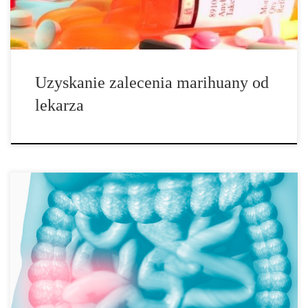
niezależnie od tego co im powiesz, […]
Uzyskanie zalecenia marihuany od
lekarza
Naukowcy ze szpitala w Bostonie, Massachusetts, mówią, że wielu
pacjentów z chorobą zapalną jelit (IBD) zwraca się po pomoc w
stronę marihuany – i odnosi sukces. Badanie pokazuje, że
większość pacjentów z IBD, którzy próbują marihuany uważają, że
jest ona „bardzo pomocna” w celu łagodzenia typowych objawów
choroby, w tym bólu brzucha, nudności i biegunki. Badania
przeprowadzono przy akademickim centrum […]